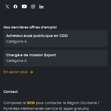
Retrouvez nous sur X
- Nouvelle fenêtre
Retrouvez nous sur Facebook
- Nouvelle fenêtre
Retrouvez nous sur Instagram
- Nouvelle fenêtre
Retrouvez nous sur Linkedin
- Nouvelle fenêtre
Retrouvez nous sur Youtube
- Nouvelle fenêtre
Nos dernières offres d'emploi
Acheteur.euse public.que en CDD
Catégorie A
Chargé.e de mission Export
Catégorie A
En savoir plus
Contact
Composez le
3010
pour contacter la Région Occitanie /
Pyrénées-Méditerranée (service et appel gratuits)