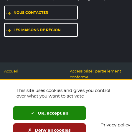
NOUS CONTACTER
LES MAISONS DE RÉGION
Accueil
Accessibilité : partiellement
conforme
Mentions légales
Label Numérique
This site uses cookies and gives you control
Données personnelles et
Responsable
over what you want to activate
Cookies
Accueillons ensemble
Espace presse
Labo des usages Web
OK, accept all
Télécharger le logo
Plan du site
Privacy policy
English
Deny all cookies
Newsletters