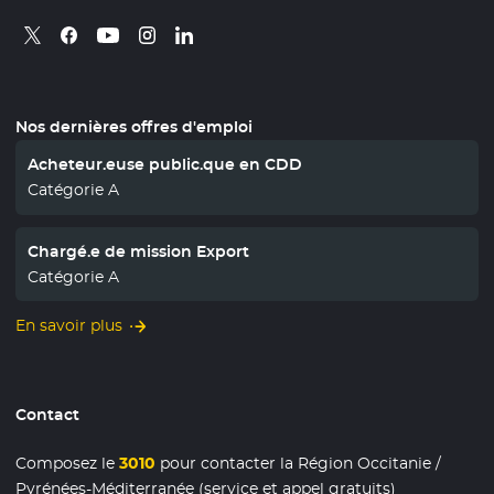
Retrouvez nous sur X
- Nouvelle fenêtre
Retrouvez nous sur Facebook
- Nouvelle fenêtre
Retrouvez nous sur Instagram
- Nouvelle fenêtre
Retrouvez nous sur Linkedin
- Nouvelle fenêtre
Retrouvez nous sur Youtube
- Nouvelle fenêtre
Nos dernières offres d'emploi
Acheteur.euse public.que en CDD
Catégorie A
Chargé.e de mission Export
Catégorie A
En savoir plus
Contact
Composez le
3010
pour contacter la Région Occitanie /
Pyrénées-Méditerranée (service et appel gratuits)