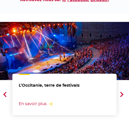
L’Occitanie, terre de festivals
Afficher la sélection d'actualité précédente
Af
En savoir plus