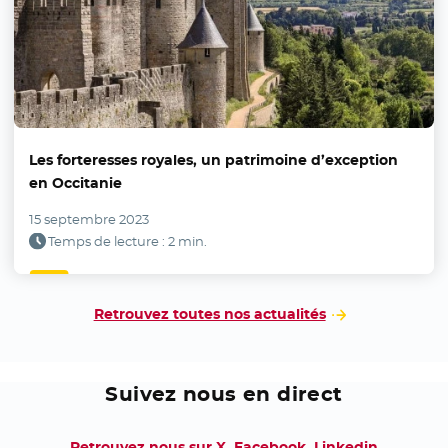
Les forteresses royales, un patrimoine d’exception
en Occitanie
15 septembre 2023
Temps de lecture : 2 min.
Retrouvez toutes nos actualités
Suivez nous en direct
Retrouvez nous sur
X
- Nouvelle fenêtre
,
Facebook
- Nouvelle fenêtre
,
Linkedin
- Nouvell