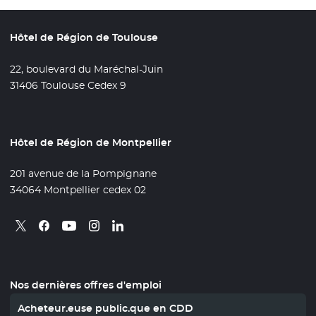
Hôtel de Région de Toulouse
22, boulevard du Maréchal-Juin
31406 Toulouse Cedex 9
Hôtel de Région de Montpellier
201 avenue de la Pompignane
34064 Montpellier cedex 02
Retrouvez nous sur X
- Nouvelle fenêtre
Retrouvez nous sur Facebook
- Nouvelle fenêtre
Retrouvez nous sur Instagram
- Nouvelle fenêtre
Retrouvez nous sur Linkedin
- Nouvelle fenêtre
Retrouvez nous sur Youtube
- Nouvelle fenêtre
Nos dernières offres d'emploi
Acheteur.euse public.que en CDD