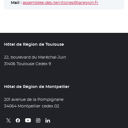
Mail :
assemblee-des-territoires@laregion.fr
Hôtel de Région de Toulouse
22, boulevard du Maréchal-Juin
31406 Toulouse Cedex 9
Hôtel de Région de Montpellier
201 avenue de la Pompignane
34064 Montpellier cedex 02
Retrouvez nous sur X
- Nouvelle fenêtre
Retrouvez nous sur Facebook
- Nouvelle fenêtre
Retrouvez nous sur Instagram
- Nouvelle fenêtre
Retrouvez nous sur Linkedin
- Nouvelle fenêtre
Retrouvez nous sur Youtube
- Nouvelle fenêtre