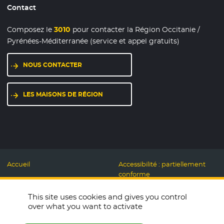
Contact
Composez le
3010
pour contacter la Région Occitanie /
Pyrénées-Méditerranée (service et appel gratuits)
NOUS CONTACTER
LES MAISONS DE RÉGION
Accueil
Accessibilité : partiellement
conforme
Mentions légales
Label Numérique
This site uses cookies and gives you control
Données personnelles et
Responsable
over what you want to activate
Cookies
Accueillons ensemble
Espace presse