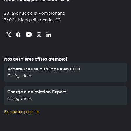
Hôtel de Région de Montpellier
201 avenue de la Pompignane
34064 Montpellier cedex 02
Retrouvez nous sur X
- Nouvelle fenêtre
Retrouvez nous sur Facebook
- Nouvelle fenêtre
Retrouvez nous sur Instagram
- Nouvelle fenêtre
Retrouvez nous sur Linkedin
- Nouvelle fenêtre
Retrouvez nous sur Youtube
- Nouvelle fenêtre
Nos dernières offres d'emploi
Acheteur.euse public.que en CDD
Catégorie A
Chargé.e de mission Export
Catégorie A
En savoir plus