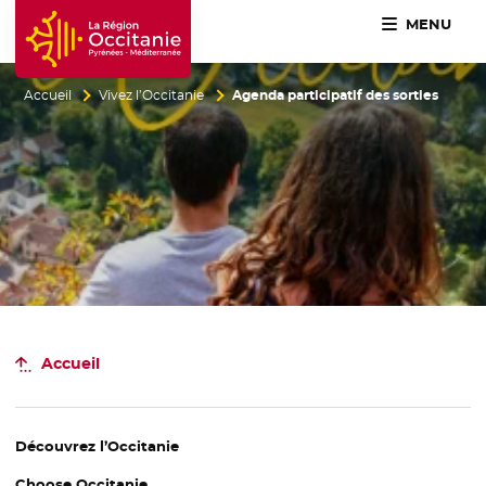
MENU
Accueil Région Occitanie / Pyrénées-Méditerranée
Accueil
Vivez l’Occitanie
Agenda participatif des sorties
Accueil
Découvrez l’
Occitanie
Choose Occitanie
- Nouvelle fenêtre