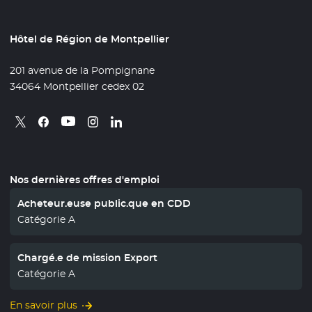
Hôtel de Région de Montpellier
201 avenue de la Pompignane
34064 Montpellier cedex 02
Retrouvez nous sur X
- Nouvelle fenêtre
Retrouvez nous sur Facebook
- Nouvelle fenêtre
Retrouvez nous sur Instagram
- Nouvelle fenêtre
Retrouvez nous sur Linkedin
- Nouvelle fenêtre
Retrouvez nous sur Youtube
- Nouvelle fenêtre
Nos dernières offres d'emploi
Acheteur.euse public.que en CDD
Catégorie A
Chargé.e de mission Export
Catégorie A
En savoir plus