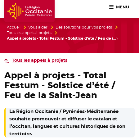
MENU
Accueil Région Occitanie / Pyrénées-Méditerranée
Accueil
Vous aider
Des solutions pour vos projets
Tous les appels à projets
Appel à projets - Total Festum - Solstice d’été / Feu de (…)
Tous les appels à projets
Appel à projets -
Total
Festum
- Solstice d’été /
Feu de la Saint-Jean
La Région Occitanie / Pyrénées-Méditerranée
souhaite promouvoir et diffuser le catalan et
l’occitan, langues et cultures historiques de son
territoire.