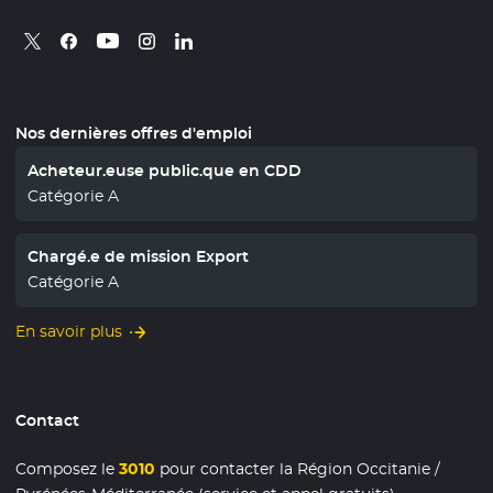
Retrouvez nous sur X
- Nouvelle fenêtre
Retrouvez nous sur Facebook
- Nouvelle fenêtre
Retrouvez nous sur Instagram
- Nouvelle fenêtre
Retrouvez nous sur Linkedin
- Nouvelle fenêtre
Retrouvez nous sur Youtube
- Nouvelle fenêtre
Nos dernières offres d'emploi
Acheteur.euse public.que en CDD
Catégorie A
Chargé.e de mission Export
Catégorie A
En savoir plus
Contact
Composez le
3010
pour contacter la Région Occitanie /