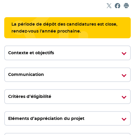
Partager sur
- Nouvelle f
Partage
- Nouvel
Imp
La période de dépôt des candidatures est close,
rendez-vous l’année prochaine.
Contexte et objectifs
Communication
Critères d’éligibilité
Eléments d’appréciation du projet