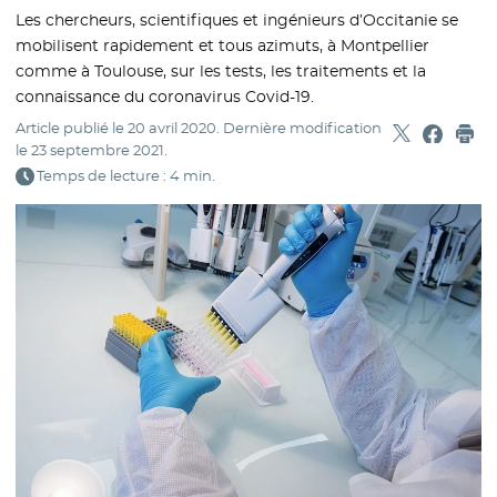
Les chercheurs, scientifiques et ingénieurs d’Occitanie se
mobilisent rapidement et tous azimuts, à Montpellier
comme à Toulouse, sur les tests, les traitements et la
connaissance du coronavirus Covid-19.
Article publié le
20 avril 2020
. Dernière modification
Partager sur
- Nouvelle f
Partage
- Nouvel
Imp
le
23 septembre 2021
.
Temps de lecture : 4 min.