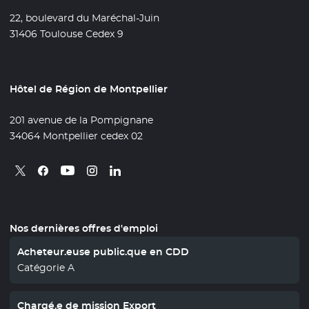
22, boulevard du Maréchal-Juin
31406 Toulouse Cedex 9
Hôtel de Région de Montpellier
201 avenue de la Pompignane
34064 Montpellier cedex 02
Retrouvez nous sur X
- Nouvelle fenêtre
Retrouvez nous sur Facebook
- Nouvelle fenêtre
Retrouvez nous sur Instagram
- Nouvelle fenêtre
Retrouvez nous sur Linkedin
- Nouvelle fenêtre
Retrouvez nous sur Youtube
- Nouvelle fenêtre
Nos dernières offres d'emploi
Acheteur.euse public.que en CDD
Catégorie A
Chargé.e de mission Export