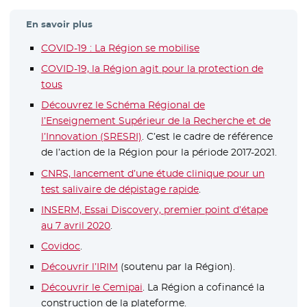
En savoir plus
COVID-19 : La Région se mobilise
COVID-19, la Région agit pour la protection de
tous
Découvrez le Schéma Régional de
l’Enseignement Supérieur de la Recherche et de
l’Innovation (SRESRI)
. C’est le cadre de référence
de l’action de la Région pour la période 2017-2021.
CNRS, lancement d’une étude clinique pour un
test salivaire de dépistage rapide
- Nouvelle fenêtre
.
INSERM, Essai Discovery, premier point d’étape
au 7 avril 2020
- Nouvelle fenêtre
.
Covidoc
- Nouvelle fenêtre
.
Découvrir l’IRIM
- Nouvelle fenêtre
(soutenu par la Région).
Découvrir le Cemipai
- Nouvelle fenêtre
. La Région a cofinancé la
construction de la plateforme.