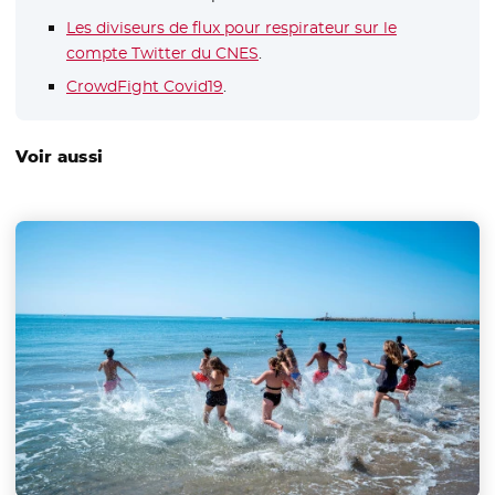
Les diviseurs de flux pour respirateur sur le
compte Twitter du CNES
- Nouvelle fenêtre
.
CrowdFight Covid19
- Nouvelle fenêtre
.
Voir aussi