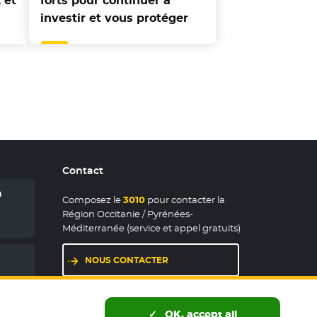
 et
forts pour continuer à
investir et vous protéger
Contact
n
Composez le
3010
pour contacter la
Région Occitanie / Pyrénées-
Méditerranée (service et appel gratuits)
NOUS CONTACTER
LES MAISONS DE RÉGION
OK, accept all