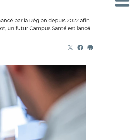
nancé par la Région depuis 2022 afin
 Lot, un futur Campus Santé est lancé
Partager sur X
- Nouvelle fenêtre
Partager sur Facebook
- Nouvelle fenêtre
Imprimer