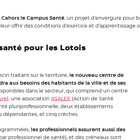
 à Cahors le Campus Santé
, un projet d’envergure pour boo
ur offrir des conditions d’exercice et d’apprentissage 
anté pour les Lotois
 traitant sur le territoire,
le nouveau centre de
a aux besoins des habitants de la ville et de ses
s disponibles dans le secteur, qui comprend un centre
vre
- Nouvelle fenêtre
), une association
ASALEE
- Nouvelle fenêtre
(Action de Santé
nté pluriprofessionnelle, deux établissements
dépendantes, et cinq crèches.
rogrammées,
les professionnels assurent aussi des
ar professionnel de santé), et des créneaux sont