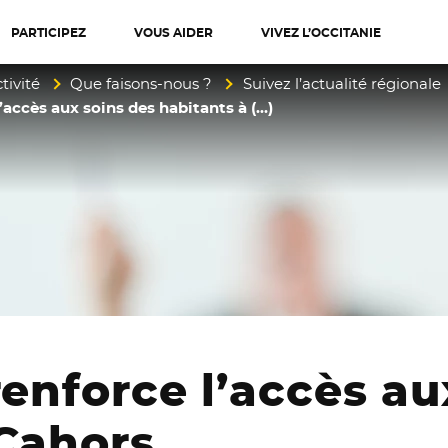
PARTICIPEZ
VOUS AIDER
VIVEZ L’OCCITANIE
diterranée
tivité
Que faisons-nous ?
Suivez l’actualité régionale
’accès aux soins des habitants à (…)
renforce l’accès au
 Cahors