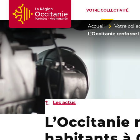
VOTRE COLLECTIVITÉ
Accueil Région Occitanie / Pyrénées-Mé
Accueil
Votre collec
L’Occitanie renforce l
Les actus
L’Occitanie 
habitants à