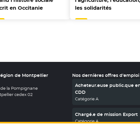
nd l’histoire sociale
l’agriculture, l’éducation,
crit en Occitanie
les solidarités
Région de Montpellier
Nos dernières offres d'emploi
Acheteur.euse public.que e
 de la Pompignane
CDD
pellier cedex 02
Catégorie A
Chargé.e de mission Export
Catégorie A
En savoir plus
nous sur X
le fenêtre
uvez nous sur Facebook
ouvelle fenêtre
etrouvez nous sur Youtube
- Nouvelle fenêtre
Retrouvez nous sur Instagram
- Nouvelle fenêtre
Retrouvez nous sur Linkedin
- Nouvelle fenêtre