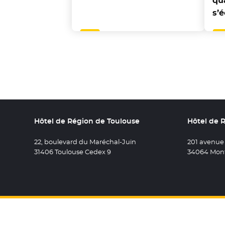
qua
s’é
Hôtel de Région de Toulouse
Hôtel de 
22, boulevard du Maréchal-Juin
201 avenue
31406 Toulouse Cedex 9
34064 Mont
Retrouvez 
- Nouvel
Retro
- N
R