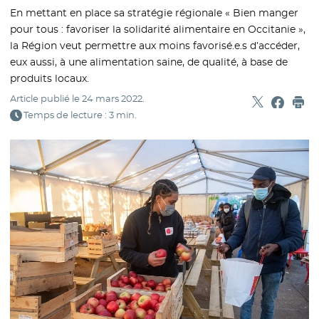
En mettant en place sa stratégie régionale « Bien manger
pour tous : favoriser la solidarité alimentaire en Occitanie »,
la Région veut permettre aux moins favorisé.e.s d’accéder,
eux aussi, à une alimentation saine, de qualité, à base de
produits locaux.
Article publié le
24 mars 2022
.
Partager sur
- Nouvelle f
Partage
- Nouvel
Imp
Temps de lecture : 3 min.