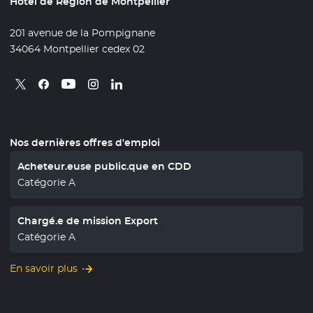
Hôtel de Région de Montpellier
201 avenue de la Pompignane
34064 Montpellier cedex 02
Retrouvez nous sur X
- Nouvelle fenêtre
Retrouvez nous sur Facebook
- Nouvelle fenêtre
Retrouvez nous sur Instagram
- Nouvelle fenêtre
Retrouvez nous sur Linkedin
- Nouvelle fenêtre
Retrouvez nous sur Youtube
- Nouvelle fenêtre
Nos dernières offres d'emploi
Acheteur.euse public.que en CDD
Catégorie A
Chargé.e de mission Export
Catégorie A
En savoir plus