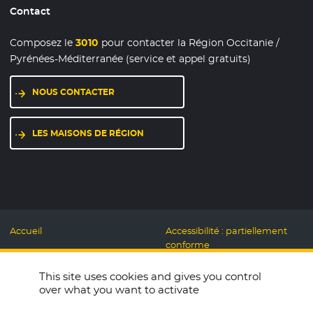
Contact
Composez le
3010
pour contacter la Région Occitanie /
Pyrénées-Méditerranée (service et appel gratuits)
NOUS CONTACTER
LES MAISONS DE RÉGION
Accueil
Accessibilité : partiellement
conforme
Mentions légales
Label Numérique
This site uses cookies and gives you control
Données personnelles et
Responsable
over what you want to activate
Cookies
Accueillons ensemble