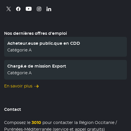
Retrouvez nous sur X
- Nouvelle fenêtre
Retrouvez nous sur Facebook
- Nouvelle fenêtre
Retrouvez nous sur Instagram
- Nouvelle fenêtre
Retrouvez nous sur Linkedin
- Nouvelle fenêtre
Retrouvez nous sur Youtube
- Nouvelle fenêtre
Nos dernières offres d'emploi
Acheteur.euse public.que en CDD
Catégorie A
Chargé.e de mission Export
Catégorie A
En savoir plus
Contact
Composez le
3010
pour contacter la Région Occitanie /
Pyrénées-Méditerranée (service et appel gratuits)