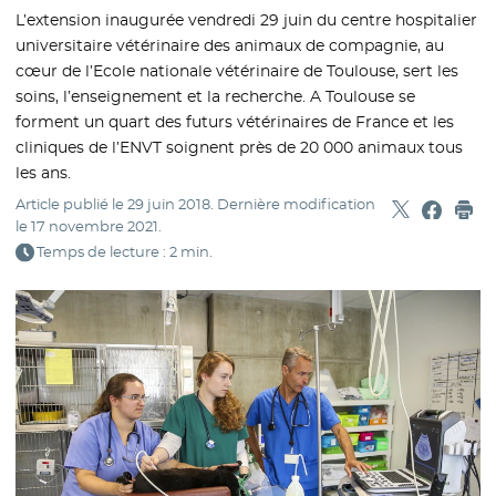
L’extension inaugurée vendredi 29 juin du centre hospitalier
universitaire vétérinaire des animaux de compagnie, au
cœur de l’Ecole nationale vétérinaire de Toulouse, sert les
soins, l’enseignement et la recherche. A Toulouse se
forment un quart des futurs vétérinaires de France et les
cliniques de l’ENVT soignent près de 20 000 animaux tous
les ans.
Article publié le
29 juin 2018
. Dernière modification
Partager sur
- Nouvelle f
Partage
- Nouvel
Imp
le
17 novembre 2021
.
Temps de lecture : 2 min.