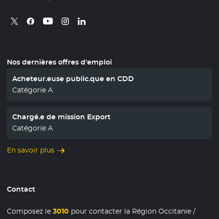
Retrouvez nous sur X
- Nouvelle fenêtre
Retrouvez nous sur Facebook
- Nouvelle fenêtre
Retrouvez nous sur Instagram
- Nouvelle fenêtre
Retrouvez nous sur Linkedin
- Nouvelle fenêtre
Retrouvez nous sur Youtube
- Nouvelle fenêtre
Nos dernières offres d'emploi
Acheteur.euse public.que en CDD
Catégorie A
Chargé.e de mission Export
Catégorie A
En savoir plus
Contact
Composez le
3010
pour contacter la Région Occitanie /