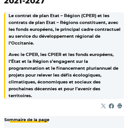
2021-2027
Le contrat de plan Etat – Région (CPER) et les
contrats de plan Etat – Régions constituent, avec
les fonds européens, le principal cadre contractuel
au service du développement régional de
l’Occitanie.
Avec le CPER, les CPIER et les fonds européens,
l’État et la Région s’engagent sur la
programmation et le financement pluriannuel de
projets pour relever les défis écologiques,
climatiques, économiques et sociaux des
prochaines décennies et pour l’avenir des
territoires.
Partager sur
- Nouvelle f
Partage
- Nouvel
Imp
Sommaire de la page