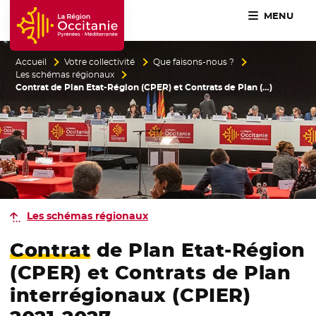
MENU
Accueil Région Occitanie / Pyrénées-Méditerranée
Accueil
Votre collectivité
Que faisons-nous ?
Les schémas régionaux
Contrat de Plan Etat-Région (CPER) et Contrats de Plan (…)
Les schémas régionaux
Contrat
de Plan Etat-Région
(CPER) et Contrats de Plan
interrégionaux (CPIER)