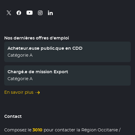
Retrouvez nous sur X
- Nouvelle fenêtre
Retrouvez nous sur Facebook
- Nouvelle fenêtre
Retrouvez nous sur Instagram
- Nouvelle fenêtre
Retrouvez nous sur Linkedin
- Nouvelle fenêtre
Retrouvez nous sur Youtube
- Nouvelle fenêtre
Nos dernières offres d'emploi
Acheteur.euse public.que en CDD
Catégorie A
Chargé.e de mission Export
Catégorie A
En savoir plus
Contact
Composez le
3010
pour contacter la Région Occitanie /