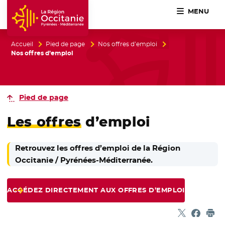
MENU
Accueil Région Occitanie / Pyrénées-Méditerranée
Accueil
Pied de page
Nos offres d’emploi
Nos offres d’emploi
Pied de page
Les offres
d’emploi
Retrouvez les offres d’emploi de la Région
Occitanie / Pyrénées-Méditerranée.
ACCÉDEZ DIRECTEMENT AUX OFFRES D’EMPLOI
Partager sur
- Nouvelle f
Partage
- Nouvel
Imp