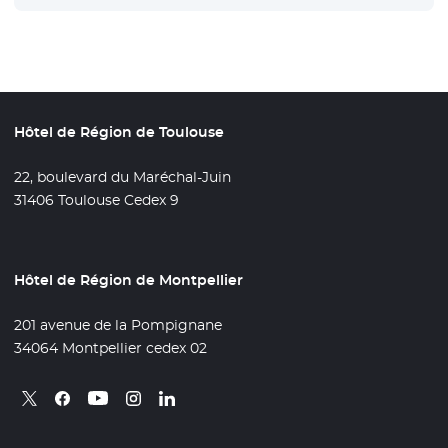
Hôtel de Région de Toulouse
22, boulevard du Maréchal-Juin
31406 Toulouse Cedex 9
Hôtel de Région de Montpellier
201 avenue de la Pompignane
34064 Montpellier cedex 02
Retrouvez nous sur X
- Nouvelle fenêtre
Retrouvez nous sur Facebook
- Nouvelle fenêtre
Retrouvez nous sur Instagram
- Nouvelle fenêtre
Retrouvez nous sur Linkedin
- Nouvelle fenêtre
Retrouvez nous sur Youtube
- Nouvelle fenêtre