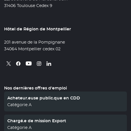
31406 Toulouse Cedex 9
Hôtel de Région de Montpellier
201 avenue de la Pompignane
34064 Montpellier cedex 02
Retrouvez nous sur X
- Nouvelle fenêtre
Retrouvez nous sur Facebook
- Nouvelle fenêtre
Retrouvez nous sur Instagram
- Nouvelle fenêtre
Retrouvez nous sur Linkedin
- Nouvelle fenêtre
Retrouvez nous sur Youtube
- Nouvelle fenêtre
Nos dernières offres d'emploi
Acheteur.euse public.que en CDD
Catégorie A
Chargé.e de mission Export
Catégorie A