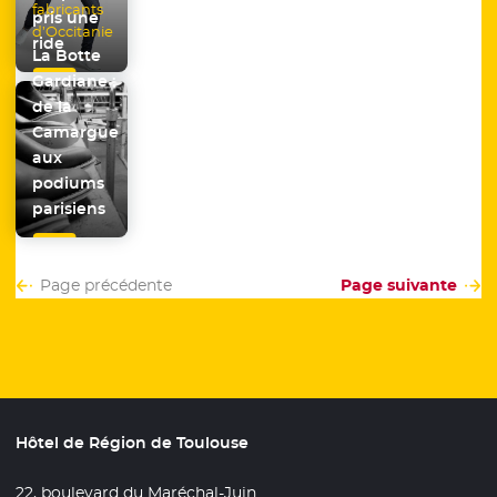
fabricants
pris une
d’Occitanie
ride
La Botte
Gardiane :
de la
Camargue
aux
podiums
parisiens
Page précédente
Page suivante
Hôtel de Région de Toulouse
22, boulevard du Maréchal-Juin