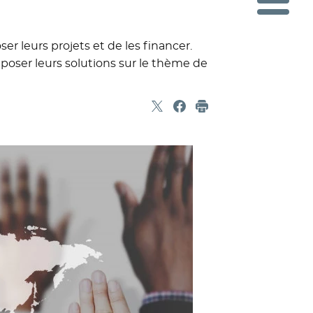
er leurs projets et de les financer.
époser leurs solutions sur le thème de
Partager sur X
- Nouvelle fenêtre
Partager sur Facebook
- Nouvelle fenêtre
Imprimer