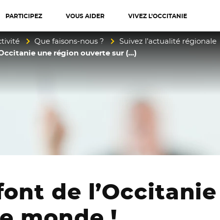
PARTICIPEZ
VOUS AIDER
VIVEZ L’OCCITANIE
diterranée
tivité
Que faisons-nous ?
Suivez l’actualité régionale
’Occitanie une région ouverte sur (…)
font de l’Occitani
le monde !