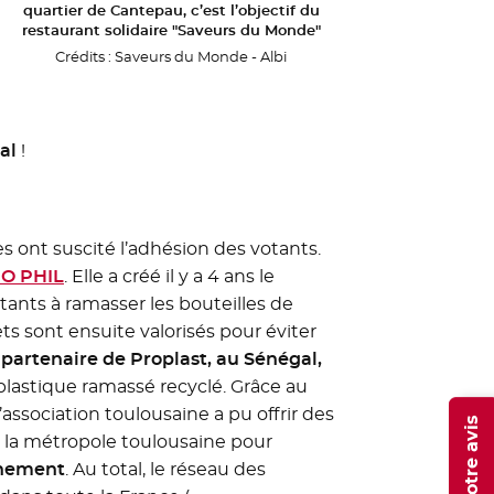
quartier de Cantepau, c’est l’objectif du
restaurant solidaire "Saveurs du Monde"
Crédits :
Saveurs du Monde - Albi
al
!
 ont suscité l’adhésion des votants.
 O PHIL
- Nouvelle fenêtre
. Elle a créé il y a 4 ans le
itants à ramasser les bouteilles de
 sont ensuite valorisés pour éviter
 partenaire de Proplast, au Sénégal,
lastique ramassé recyclé. Grâce au
 l’association toulousaine a pu offrir des
e la métropole toulousaine pour
onnement
. Au total, le réseau des