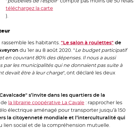
"
poubelles de l’espoir
" compte pas moins de 50 relais 
téléchargez la carte
).
teur
et rassemble les habitants.
"Le salon à roulettes"
- Nouvel
de
Aveyron
du 1er au 8 août 2020. "
Le budget participatif
et en couvrant 80% des dépenses. Il nous a aussi
s par les municipalités qui ne donnaient pas suite à
 devait être à leur charge
", ont déclaré les deux
 Cavalcade" s’invite dans les quartiers de la
f de
la librairie coopérative La Cavale
- Nouvelle fenêtre
: rapprocher les
n vélo électrique aménagé pour transporter jusqu’à 150
s la citoyenneté mondiale et l’interculturalité qui
 lien social et de la compréhension mutuelle.