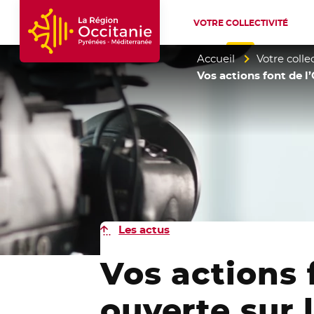
VOTRE COLLECTIVITÉ
Accueil Région Occitanie / Pyrénées-Mé
Accueil
Votre collec
Vos actions font de l
Les actus
Vos actions 
ouverte sur 