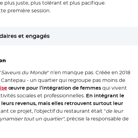
plus juste, plus tolérant et plus pacifique.
tte première session.
idaires et engagés
ion
"
Saveurs du Monde
" n’en manque pas. Créée en 2018
de Cantepau - un quartier qui regroupe pas moins de
ise
- Nouvelle fenêtre
œuvre pour l’intégration de femmes
qui vivent
ivités sociales et professionnelles.
En intégrant le
 leurs revenus, mais elles retrouvent surtout leur
nt ce projet, l’objectif du restaurant était "
de leur
ynamiser tout un quartier"
, précise la responsable de