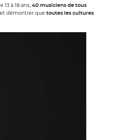
lle fenêtre
e 13 à 18 ans,
40 musiciens de tous
s et démontrer que
toutes les cultures