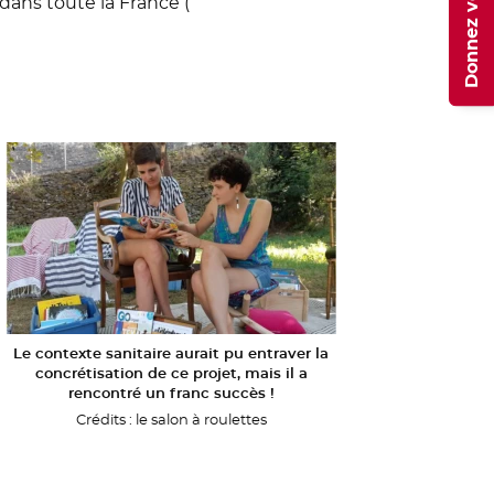
Donnez votre avis
dans toute la France (
le fenêtre
Le contexte sanitaire aurait pu entraver la
concrétisation de ce projet, mais il a
rencontré un franc succès !
Crédits :
le salon à roulettes