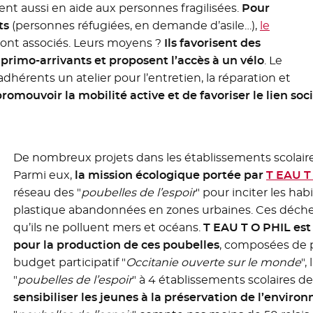
ient aussi en aide aux personnes fragilisées.
Pour
ts
(personnes réfugiées, en demande d’asile…),
le
uvelle fenêtre
ont associés. Leurs moyens ?
Ils favorisent des
primo-arrivants et proposent l’accès à un vélo
. Le
dhérents un atelier pour l’entretien, la réparation et
mouvoir la mobilité active et de favoriser le lien soci
De nombreux projets dans les établissements scolaires
Parmi eux,
la mission écologique portée par
T EAU T
réseau des "
poubelles de l’espoir
" pour inciter les hab
plastique abandonnées en zones urbaines. Ces déchets
qu’ils ne polluent mers et océans.
T EAU T O PHIL est
pour la production de ces poubelles
, composées de p
budget participatif "
Occitanie ouverte sur le monde
",
"
poubelles de l’espoir
" à 4 établissements scolaires d
sensibiliser les jeunes à la préservation de l’envir