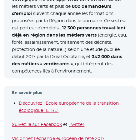
les métiers verts et plus de
800 demandeurs
d’emploi
suivent chaque année les formations
proposées par la Région dans le domaine. Ce secteur
est porteur d’emplois :
12 300 personnes travaillent
déjà en région dans les métiers verts
(énergie, eau,
forêt, assainissement, traitement des déchets,
protection de la nature…) selon une étude publiée
début 2017 par la Dreal Occitanie, et
342 000 dans
des métiers « verdissants »
, qui intègrent des
compétences liés à l’environnement.
En savoir plus
Découvrez l’Ecole européenne de la transition
écologique (ETRE)
- Nouvelle fenêtre
Suivez-la sur Facebook
- Nouvelle fenêtre
et
Twitter
- Nouvelle fenêtre
Visionnez l’échange européen de l’été 2017
- Nouvelle fenêt