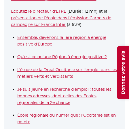
Ecoutez le directeur d’ETRE
- Nouvelle fenêtre
(Durée : 12 mn) et la
présentation de l’école dans l’émission Carnets de
campagne sur France Inter
- Nouvelle fenêtre
(à 6’39)
Ensemble, devenons la 1ère région à énergie
positive d’Europe
Donnez votre avis
Qu’est-ce qu’une Région à énergie positive ?
- Nouvelle 
L’étude de la Dreal Occitanie sur l’emploi dans les
métiers verts et verdissants
- Nouvelle fenêtre
Je suis jeune en recherche d’emploi : toutes les
bonnes adresses, dont celles des Ecoles
régionales de la 2e chance
École régionale du numérique : l’Occitanie est en
pointe