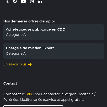
Retrouvez nous sur X
- Nouvelle fenêtre
Retrouvez nous sur Facebook
- Nouvelle fenêtre
Retrouvez nous sur Instagram
- Nouvelle fenêtre
Retrouvez nous sur Linkedin
- Nouvelle fenêtre
Retrouvez nous sur Youtube
- Nouvelle fenêtre
Nos dernières offres d'emploi
Acheteur.euse public.que en CDD
Catégorie A
Chargé.e de mission Export
Catégorie A
En savoir plus
Contact
Composez le
3010
pour contacter la Région Occitanie /
Pyrénées-Méditerranée (service et appel gratuits)