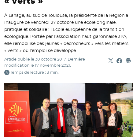
« verts »
À Lahage, au sud de Toulouse, la présidente de la Région a
inauguré ce vendredi 27 octobre une école originale,
pratique et solidaire : l’Ecole européenne de la transition
écologique. Portée par l’association haut-garonnaise 3PA,
elle remobilise des jeunes « décrocheurs » vers les métiers
« verts » où l’emploi se développe.
Article publié le
30 octobre 2017
. Dernière
Partager sur
- Nouvelle f
Partage
- Nouvel
Imp
modification le
17 novembre 2021
.
Temps de lecture : 3 min.