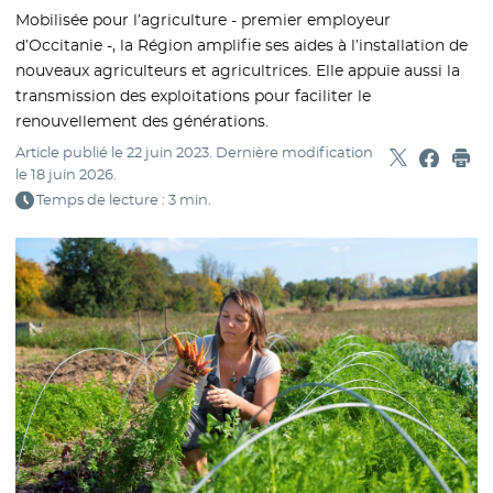
Mobilisée pour l’agriculture - premier employeur
d’Occitanie -, la Région amplifie ses aides à l’installation de
nouveaux agriculteurs et agricultrices. Elle appuie aussi la
transmission des exploitations pour faciliter le
renouvellement des générations.
Article publié le
22 juin 2023
. Dernière modification
Partager sur
- Nouvelle f
Partage
- Nouvel
Imp
le
18 juin 2026
.
Temps de lecture : 3 min.