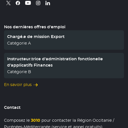
Retrouvez nous sur X
- Nouvelle fenêtre
Retrouvez nous sur Facebook
- Nouvelle fenêtre
Retrouvez nous sur Instagram
- Nouvelle fenêtre
Retrouvez nous sur Linkedin
- Nouvelle fenêtre
Retrouvez nous sur Youtube
- Nouvelle fenêtre
Nos dernières offres d'emploi
Chargé.e de mission Export
Catégorie A
Instructeur.trice d'administration fonctionelle
d'applicatifs Finances
Catégorie B
En savoir plus
Contact
Composez le
3010
pour contacter la Région Occitanie /
Pyrénées-Méditerranée (service et appel gratuits)