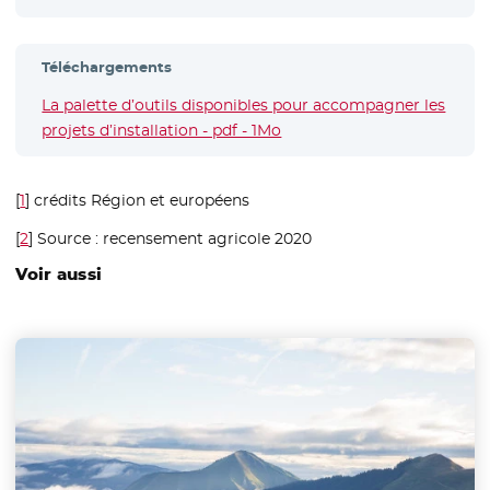
Téléchargements
La palette d’outils disponibles pour accompagner les
projets d’installation - pdf - 1Mo
- Nouvelle fenêtre
[
1
]
crédits Région et européens
[
2
]
Source : recensement agricole 2020
Voir aussi