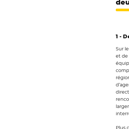
deu
1 - 
Sur l
et de 
équipe
comp
régio
d’age
direct
renco
large
inter
Plus 