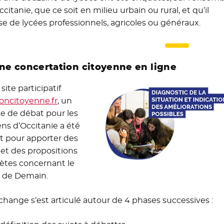
ccitanie, que ce soit en milieu urbain ou rural, et qu’il
sse de lycées professionnels, agricoles ou généraux.
Une concertation citoyenne en ligne
 site participatif
ioncitoyenne.fr
- Nouvelle fenêtre
, un
e de débat pour les
ens d’Occitanie a été
t pour apporter des
 et des propositions
ètes concernant le
 de Demain.
change s’est articulé autour de 4 phases successives :