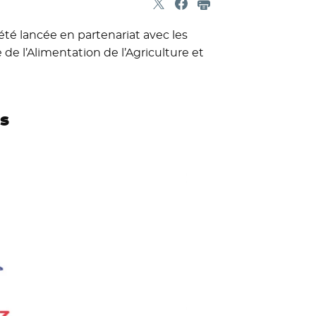
Partager sur X
- Nouvelle fenêtre
Partager sur Facebook
- Nouvelle fenêtre
Imprimer
été lancée en partenariat avec les
de l’Alimentation de l’Agriculture et
s