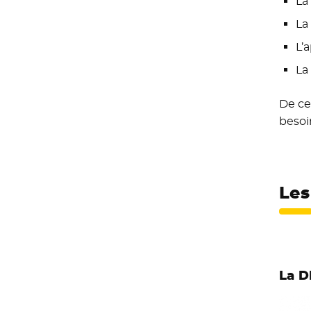
La
La
L’
La
De ce
besoi
Les
La D