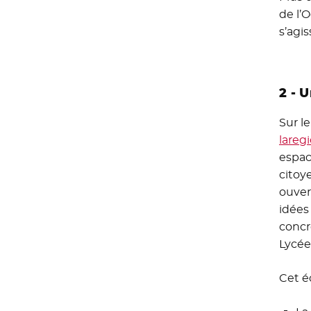
de l’O
s’agi
2 - 
Sur le
lareg
espac
citoy
ouver
idées
concr
Lycée
Cet é