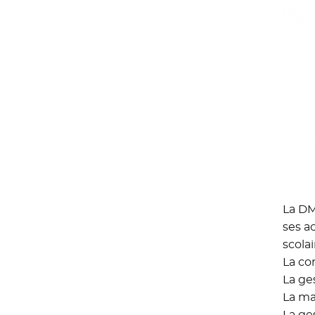
La DM
ses a
scolai
La co
La ge
La ma
La ge