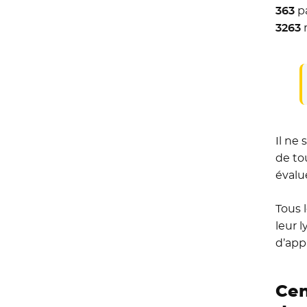
363
p
3263
Il ne
de tou
évalu
Tous 
leur 
d’appr
Cen