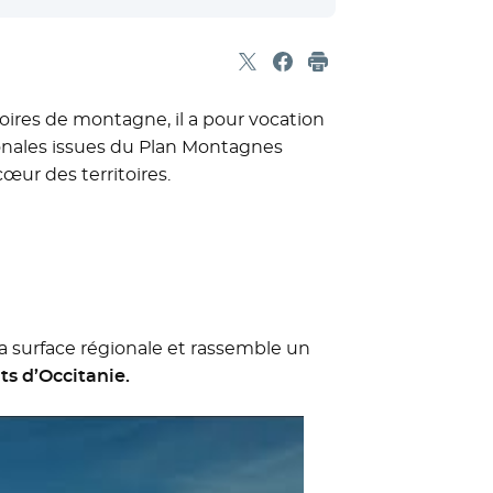
Partager sur X
- Nouvelle fenêtre
Partager sur Facebook
- Nouvelle fenêtre
Imprimer
toires de montagne, il a pour vocation
gionales issues du Plan Montagnes
cœur des territoires.
la surface régionale et rassemble un
s d’Occitanie.