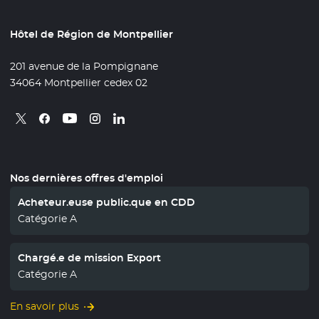
Hôtel de Région de Montpellier
201 avenue de la Pompignane
34064 Montpellier cedex 02
Retrouvez nous sur X
- Nouvelle fenêtre
Retrouvez nous sur Facebook
- Nouvelle fenêtre
Retrouvez nous sur Instagram
- Nouvelle fenêtre
Retrouvez nous sur Linkedin
- Nouvelle fenêtre
Retrouvez nous sur Youtube
- Nouvelle fenêtre
Nos dernières offres d'emploi
Acheteur.euse public.que en CDD
Catégorie A
Chargé.e de mission Export
Catégorie A
En savoir plus