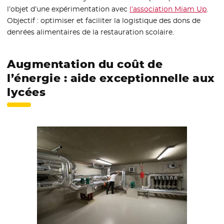
l’objet d’une expérimentation avec
l’association Miam Up
- Nou
.
Objectif : optimiser et faciliter la logistique des dons de
denrées alimentaires de la restauration scolaire.
Augmentation du coût de
l’énergie : aide exceptionnelle aux
lycées