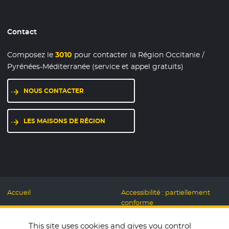
Contact
Composez le
3010
pour contacter la Région Occitanie /
Pyrénées-Méditerranée (service et appel gratuits)
NOUS CONTACTER
LES MAISONS DE RÉGION
Accueil
Accessibilité : partiellement
conforme
Mentions légales
Label Numérique
This site uses cookies and gives you control
Données personnelles et