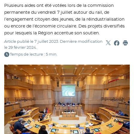
Plusieurs aides ont été votées lors de la commission
permanente du vendredi 7 juillet autour du rail, de
l’engagement citoyen des jeunes, de la réindustrialisation
ou encore de l’économie circulaire. Des projets diversifiés
pour lesquels la Région accentue son soutien.
Article publié le
7 juillet 2023
. Dernière modification
Partager sur
- Nouvelle f
Partage
- Nouvel
Imp
le
29 février 2024
.
Temps de lecture : 5 min.