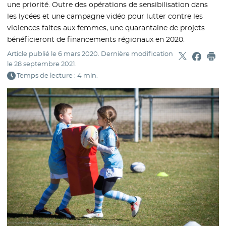
une priorité. Outre des opérations de sensibilisation dans
les lycées et une campagne vidéo pour lutter contre les
violences faites aux femmes, une quarantaine de projets
bénéficieront de financements régionaux en 2020.
Article publié le
6 mars 2020
. Dernière modification
Partager sur
- Nouvelle f
Partage
- Nouvel
Imp
le
28 septembre 2021
.
Temps de lecture : 4 min.