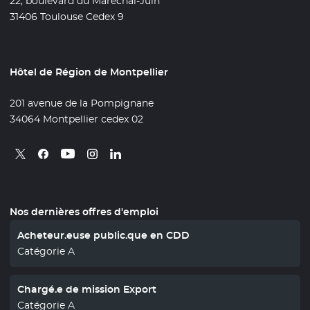
22, boulevard du Maréchal-Juin
31406 Toulouse Cedex 9
Hôtel de Région de Montpellier
201 avenue de la Pompignane
34064 Montpellier cedex 02
Retrouvez nous sur X
- Nouvelle fenêtre
Retrouvez nous sur Facebook
- Nouvelle fenêtre
Retrouvez nous sur Instagram
- Nouvelle fenêtre
Retrouvez nous sur Linkedin
- Nouvelle fenêtre
Retrouvez nous sur Youtube
- Nouvelle fenêtre
Nos dernières offres d'emploi
Acheteur.euse public.que en CDD
Catégorie A
Chargé.e de mission Export
Catégorie A