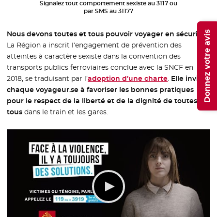
Signalez tout comportement sexiste au 3117 ou
par SMS au 31177
Donnez votre avis
Nous devons toutes et tous pouvoir voyager en sécurité
.
La Région a inscrit l’engagement de prévention des
atteintes à caractère sexiste dans la convention des
transports publics ferroviaires conclue avec la SNCF en
2018, se traduisant par l’
adoption d’une charte
- Nouvelle fen
.
Elle invite
chaque voyageur.se à favoriser les bonnes pratiques
pour le respect de la liberté et de la dignité de toutes et
tous
dans le train et les gares.