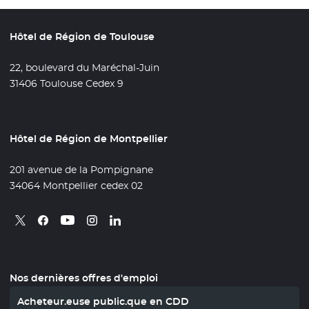
Hôtel de Région de Toulouse
22, boulevard du Maréchal-Juin
31406 Toulouse Cedex 9
Hôtel de Région de Montpellier
201 avenue de la Pompignane
34064 Montpellier cedex 02
Retrouvez nous sur X
- Nouvelle fenêtre
Retrouvez nous sur Facebook
- Nouvelle fenêtre
Retrouvez nous sur Instagram
- Nouvelle fenêtre
Retrouvez nous sur Linkedin
- Nouvelle fenêtre
Retrouvez nous sur Youtube
- Nouvelle fenêtre
Nos dernières offres d'emploi
Acheteur.euse public.que en CDD