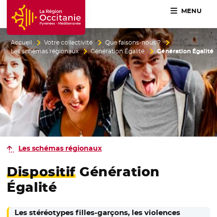
MENU
Accueil Région Occitanie / Pyrénées-Méditerranée
Accueil
Votre collectivité
Que faisons-nous ?
Les schémas régionaux
Génération Égalité
Génération Égalité
Les schémas régionaux
Dispositif
Génération
Égalité
Les stéréotypes filles-garçons, les violences