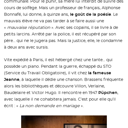
communale. Pour le punir, sa mère lui interdit de suivre des
cours de solfège. Mais un professeur de français, Alphonse
Bonnafé, lui donne, à quinze ans,
le goût de la poésie
. Le
mauvais élève ne va pas tarder à se faire aussi une
«
mauvaise réputation
». Avec ses copains, il se livre à de
petits larcins. Arrêté par la police, il est récupéré par son
père… qui ne le jugera pas. Mais la justice, elle, le condamne
à deux ans avec sursis.
Vite expédié à Paris, il est hébergé chez une tante… qui
possède un piano. Pendant la guerre, échappé du STO
(Service du Travail Obligatoire), il vit chez
la fameuse
Jeanne
, à laquelle il dédie une chanson. Brassens fréquente
alors les bibliothèques et découvre Villon, Verlaine,
Baudelaire et Victor Hugo. Il rencontre en 1947
Püpchen
,
avec laquelle il ne cohabitera jamais. C’est pour elle qu’il
écrit : «
La non demande en mariage
».