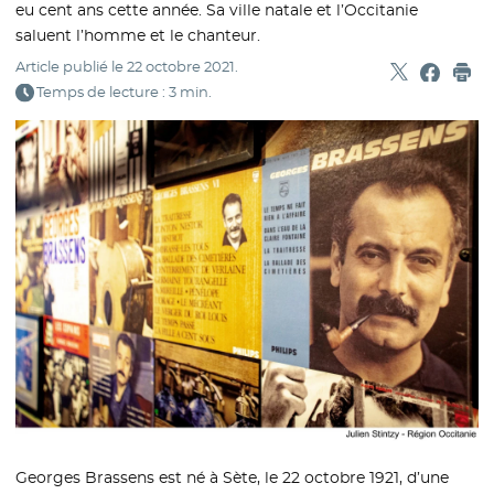
eu cent ans cette année. Sa ville natale et l’Occitanie
saluent l’homme et le chanteur.
Article publié le
22 octobre 2021
.
Partager sur
- Nouvelle f
Partage
- Nouvel
Imp
Temps de lecture : 3 min.
Georges Brassens est né à Sète, le 22 octobre 1921, d’une