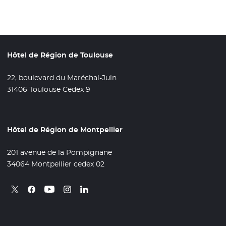
Hôtel de Région de Toulouse
22, boulevard du Maréchal-Juin
31406 Toulouse Cedex 9
Hôtel de Région de Montpellier
201 avenue de la Pompignane
34064 Montpellier cedex 02
Retrouvez nous sur X
- Nouvelle fenêtre
Retrouvez nous sur Facebook
- Nouvelle fenêtre
Retrouvez nous sur Instagram
- Nouvelle fenêtre
Retrouvez nous sur Linkedin
- Nouvelle fenêtre
Retrouvez nous sur Youtube
- Nouvelle fenêtre