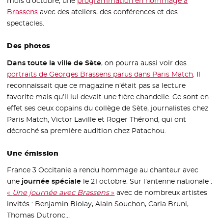
mois d’octobre, une
programmation en hommage à
Brassens
- Nouvelle fenêtre
avec des ateliers, des conférences et des
spectacles.
Des photos
Dans toute la ville de Sète
, on pourra aussi voir des
portraits de Georges Brassens parus dans Paris Match
- Nouve
. Il
reconnaissait que ce magazine n’était pas sa lecture
favorite mais qu’il lui devait une fière chandelle. Ce sont en
effet ses deux copains du collège de Sète, journalistes chez
Paris Match, Victor Laville et Roger Thérond, qui ont
décroché sa première audition chez Patachou.
Une émission
France 3 Occitanie a rendu hommage au chanteur avec
une
journée spéciale
le 21 octobre. Sur l’antenne nationale :
«
Une journée avec Brassens
»
- Nouvelle fenêtre
avec de nombreux artistes
invités : Benjamin Biolay, Alain Souchon, Carla Bruni,
Thomas Dutronc…