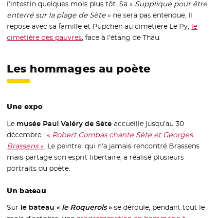
l’intestin quelques mois plus tôt. Sa «
Supplique pour être
enterré sur la plage de Sète
» ne sera pas entendue. Il
repose avec sa famille et Püpchen au cimetière Le Py,
le
cimetière des pauvres
- Nouvelle fenêtre
, face à l’étang de Thau.
Les hommages au poète
Une expo
Le
musée Paul Valéry de Sète
accueille jusqu’au 30
décembre :
«
Robert Combas chante Sète et Georges
Brassens
»
- Nouvelle fenêtre
. Le peintre, qui n’a jamais rencontré Brassens
mais partage son esprit libertaire, a réalisé plusieurs
portraits du poète.
Un bateau
Sur
le bateau «
le Roquerols
»
se déroule, pendant tout le