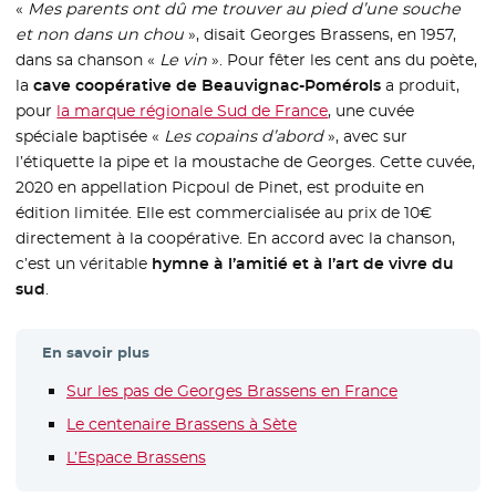
«
Mes parents ont dû me trouver au pied d’une souche
et non dans un chou
», disait Georges Brassens, en 1957,
dans sa chanson «
Le vin
». Pour fêter les cent ans du poète,
la
cave coopérative de Beauvignac-Pomérols
a produit,
pour
la marque régionale Sud de France
- Nouvelle fenêtre
, une cuvée
spéciale baptisée «
Les copains d’abord
», avec sur
l’étiquette la pipe et la moustache de Georges. Cette cuvée,
2020 en appellation Picpoul de Pinet, est produite en
édition limitée. Elle est commercialisée au prix de 10€
directement à la coopérative. En accord avec la chanson,
c’est un véritable
hymne à l’amitié et à l’art de vivre du
sud
.
En savoir plus
Sur les pas de Georges Brassens en France
- Nouvelle f
Le centenaire Brassens à Sète
- Nouvelle fenêtre
L’Espace Brassens
- Nouvelle fenêtre