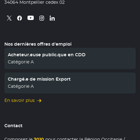
34064 Montpellier cedex 02
Retrouvez nous sur X
- Nouvelle fenêtre
Retrouvez nous sur Facebook
- Nouvelle fenêtre
Retrouvez nous sur Instagram
- Nouvelle fenêtre
Retrouvez nous sur Linkedin
- Nouvelle fenêtre
Retrouvez nous sur Youtube
- Nouvelle fenêtre
Nos dernières offres d'emploi
Acheteur.euse public.que en CDD
Catégorie A
Chargé.e de mission Export
Catégorie A
En savoir plus
Contact
Composez le
3010
pour contacter la Région Occitanie /