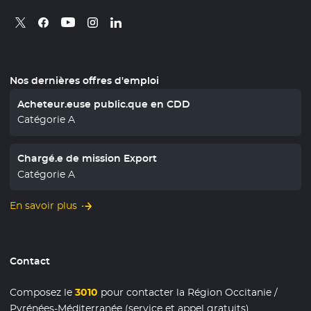
Retrouvez nous sur X
- Nouvelle fenêtre
Retrouvez nous sur Facebook
- Nouvelle fenêtre
Retrouvez nous sur Instagram
- Nouvelle fenêtre
Retrouvez nous sur Linkedin
- Nouvelle fenêtre
Retrouvez nous sur Youtube
- Nouvelle fenêtre
Nos dernières offres d'emploi
Acheteur.euse public.que en CDD
Catégorie A
Chargé.e de mission Export
Catégorie A
En savoir plus
Contact
Composez le
3010
pour contacter la Région Occitanie /
Pyrénées-Méditerranée (service et appel gratuits)