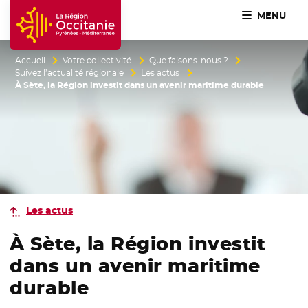
MENU
Accueil Région Occitanie / Pyrénées-Méditerranée
Accueil
Votre collectivité
Que faisons-nous ?
Suivez l’actualité régionale
Les actus
À Sète, la Région investit dans un avenir maritime durable
Les actus
À Sète, la Région investit
dans un avenir maritime
durable