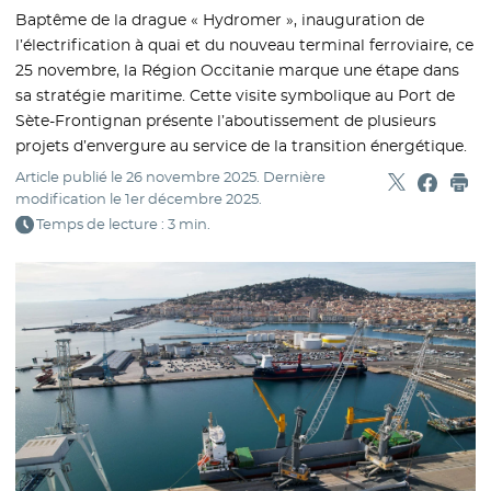
Baptême de la drague « Hydromer », inauguration de
l’électrification à quai et du nouveau terminal ferroviaire, ce
25 novembre, la Région Occitanie marque une étape dans
sa stratégie maritime. Cette visite symbolique au Port de
Sète-Frontignan présente l’aboutissement de plusieurs
projets d’envergure au service de la transition énergétique.
Article publié le
26 novembre 2025
. Dernière
Partager sur
- Nouvelle f
Partage
- Nouvel
Imp
modification le
1er décembre 2025
.
Temps de lecture : 3 min.