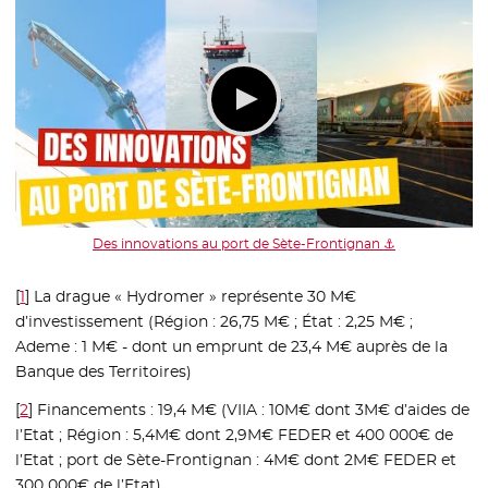
Des innovations au port de Sète-Frontignan ⚓
[
1
]
La drague « Hydromer » représente 30 M€
d’investissement (Région : 26,75 M€ ; État : 2,25 M€ ;
Ademe : 1 M€ - dont un emprunt de 23,4 M€ auprès de la
Banque des Territoires)
[
2
]
Financements : 19,4 M€ (VIIA : 10M€ dont 3M€ d’aides de
l’Etat ; Région : 5,4M€ dont 2,9M€ FEDER et 400 000€ de
l’Etat ; port de Sète-Frontignan : 4M€ dont 2M€ FEDER et
300 000€ de l’Etat)