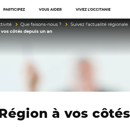
PARTICIPEZ
VOUS AIDER
VIVEZ L’OCCITANIE
diterranée
tivité
Que faisons-nous ?
Suivez l’actualité régionale
à vos côtés depuis un an
a Région à vos côté