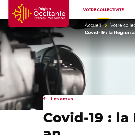
VOTRE COLLECTIVITÉ
Accueil Région Occitanie / Pyrénées-Mé
Accueil
Votre collec
Covid-19 : la Région 
Les actus
Covid-19 : l
an