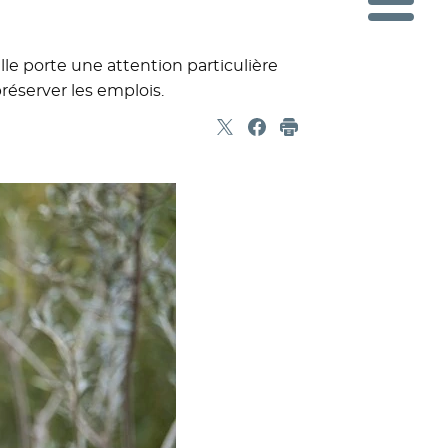
lle porte une attention particulière
réserver les emplois.
Partager sur X
- Nouvelle fenêtre
Partager sur Facebook
- Nouvelle fenêtre
Imprimer