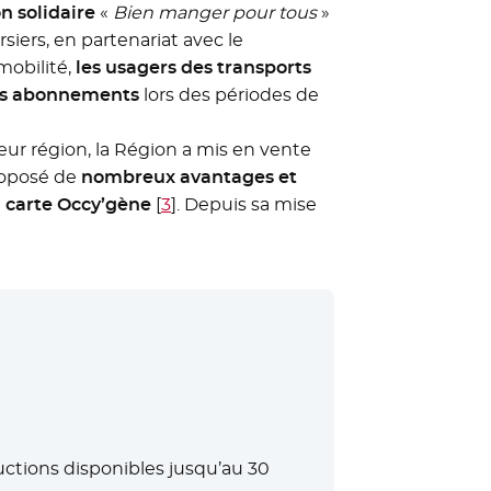
n solidaire
«
Bien manger pour tous
»
siers, en partenariat avec le
mobilité,
les usagers des transports
urs abonnements
lors des périodes de
leur région, la Région a mis en vente
roposé de
nombreux avantages et
a carte Occy’gène
[
3
]
. Depuis sa mise
uctions disponibles jusqu’au 30