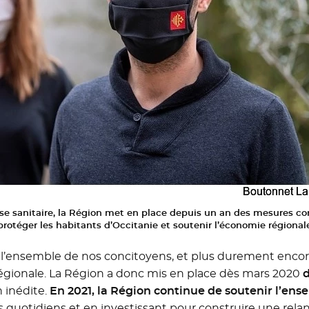
rise sanitaire, la Région met en place depuis un an des mesures co
protéger les habitants d’Occitanie et soutenir l’économie régional
e l’ensemble de nos concitoyens, et plus durement encore 
égionale. La Région a donc mis en place dès mars 2020
d
n inédite.
En 2021, la Région continue de soutenir l’en
ns quotidiens et en investissant pour construire une rel