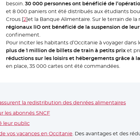
besoin.
30 000 personnes ont bénéficié de l’opératio
et 8 000 paniers ont été distribués aux étudiants bour
Crous
[
2
]
et la Banque Alimentaire. Sur le terrain de la 
régionaux liO ont bénéficié de la suspension de le
confinement.
Pour inciter les habitants d’Occitanie à voyager dans 
plus de 1 million de billets de train à petits prix
et p
réductions sur les loisirs et hébergements grâce à l
en place, 35 000 cartes ont été commandées.
assurent la redistribution des denrées alimentaires
r les abonnés SNCF
- Nouvelle fenêtre
é leur public
de vos vacances en Occitanie
- Nouvelle fenêtre
. Des avantages et des réd