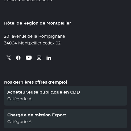
Hôtel de Région de Montpellier
201 avenue de la Pompignane
34064 Montpellier cedex 02
Retrouvez nous sur X
- Nouvelle fenêtre
Retrouvez nous sur Facebook
- Nouvelle fenêtre
Retrouvez nous sur Instagram
- Nouvelle fenêtre
Retrouvez nous sur Linkedin
- Nouvelle fenêtre
Retrouvez nous sur Youtube
- Nouvelle fenêtre
Nos dernières offres d'emploi
Acheteur.euse public.que en CDD
Catégorie A
Chargé.e de mission Export
Catégorie A