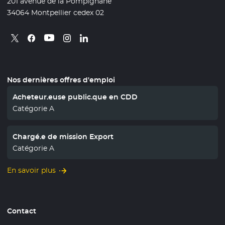
201 avenue de la Pompignane
34064 Montpellier cedex 02
Retrouvez nous sur X
- Nouvelle fenêtre
Retrouvez nous sur Facebook
- Nouvelle fenêtre
Retrouvez nous sur Instagram
- Nouvelle fenêtre
Retrouvez nous sur Linkedin
- Nouvelle fenêtre
Retrouvez nous sur Youtube
- Nouvelle fenêtre
Nos dernières offres d'emploi
Acheteur.euse public.que en CDD
Catégorie A
Chargé.e de mission Export
Catégorie A
En savoir plus
Contact