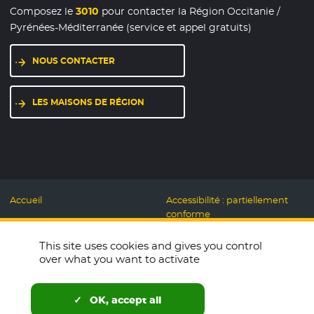
Composez le
3010
pour contacter la Région Occitanie /
Pyrénées-Méditerranée (service et appel gratuits)
NOUS CONTACTER
LES MAISONS DE RÉGION
Accueil
Accessibilité : partiellement
conforme
Mentions légales
Label Numérique
This site uses cookies and gives you control
Données personnelles et
Responsable
over what you want to activate
Cookies
Accueillons ensemble
Espace presse
Labo des usages Web
OK, accept all
Télécharger le logo