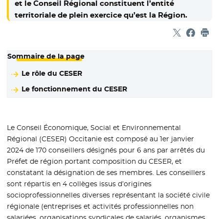
et le Conseil Régional constituent l’entité
territoriale de plein exercice qu’est la Région.
Partager sur
- Nouvelle f
Partage
- Nouvel
Imp
Sommaire de la page
Le rôle du CESER
Le fonctionnement du CESER
Le Conseil Économique, Social et Environnemental
Régional (CESER) Occitanie est composé au 1er janvier
2024 de 170 conseillers désignés pour 6 ans par arrêtés du
Préfet de région portant composition du CESER, et
constatant la désignation de ses membres. Les conseillers
sont répartis en 4 collèges issus d’origines
socioprofessionnelles diverses représentant la société civile
régionale (entreprises et activités professionnelles non
salariées, organisations syndicales de salariés, organismes