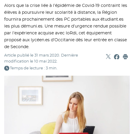
Alors que la crise liée à l’épidémie de Covid-19 contraint les
élèves à poursuivre leur scolarité à distance, la Région
fournira prochainement des PC portables aux étudiant.es
les plus démuni.es. Une mesure d’urgence rendue possible
par l’expérience acquise avec loRdi, cet équipement
proposé aux lycéen.es d’Occitanie dès leur entrée en classe
de Seconde.
Article publié le
31 mars 2020
. Dernière
Partager sur
- Nouvelle f
Partage
- Nouvel
Imp
modification le
10 mai 2022
.
Temps de lecture : 3 min.