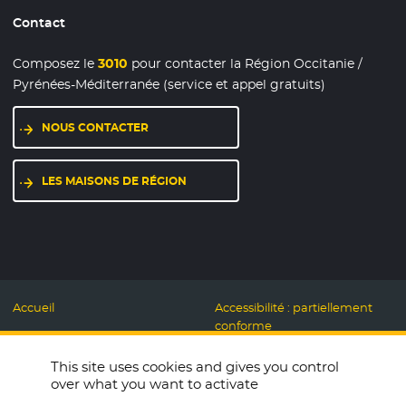
Contact
Composez le
3010
pour contacter la Région Occitanie /
Pyrénées-Méditerranée (service et appel gratuits)
NOUS CONTACTER
LES MAISONS DE RÉGION
Accueil
Accessibilité : partiellement
conforme
Mentions légales
Label Numérique
This site uses cookies and gives you control
Données personnelles et
Responsable
over what you want to activate
Cookies
Accueillons ensemble