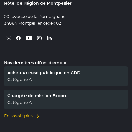
Hôtel de Région de Montpellier
201 avenue de la Pompignane
34064 Montpellier cedex 02
Retrouvez nous sur X
- Nouvelle fenêtre
Retrouvez nous sur Facebook
- Nouvelle fenêtre
Retrouvez nous sur Instagram
- Nouvelle fenêtre
Retrouvez nous sur Linkedin
- Nouvelle fenêtre
Retrouvez nous sur Youtube
- Nouvelle fenêtre
Nos dernières offres d'emploi
Acheteur.euse public.que en CDD
Catégorie A
Chargé.e de mission Export
Catégorie A
En savoir plus