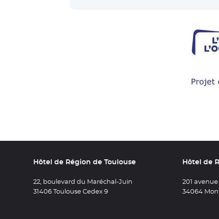
Hôtel de Région de Toulouse
Hôtel de 
22, boulevard du Maréchal-Juin
201 avenue
31406 Toulouse Cedex 9
34064 Mont