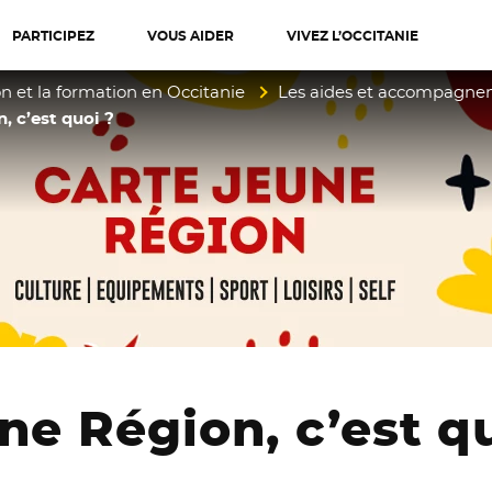
PARTICIPEZ
VOUS AIDER
VIVEZ L’OCCITANIE
diterranée
on et la formation en Occitanie
Les aides et accompagne
, c’est quoi ?
ne Région, c’est q