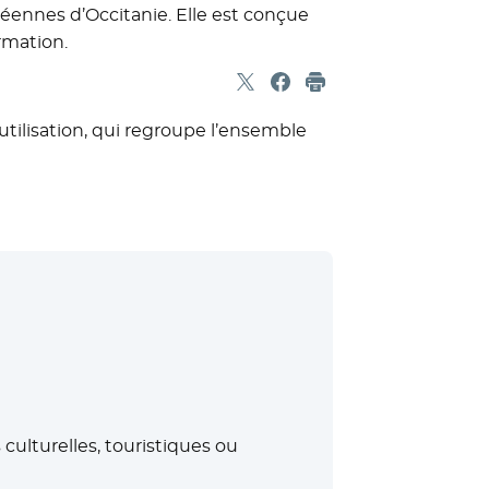
céennes d’Occitanie. Elle est conçue
rmation.
Partager sur X
- Nouvelle fenêtre
Partager sur Facebook
- Nouvelle fenêtre
Imprimer
’utilisation, qui regroupe l’ensemble
culturelles, touristiques ou