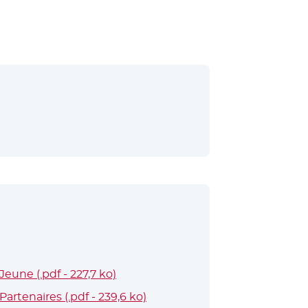
être
une (.pdf - 227,7 ko)
- Nouvelle fenêtre
rtenaires (.pdf - 239,6 ko)
- Nouvelle fenêtre