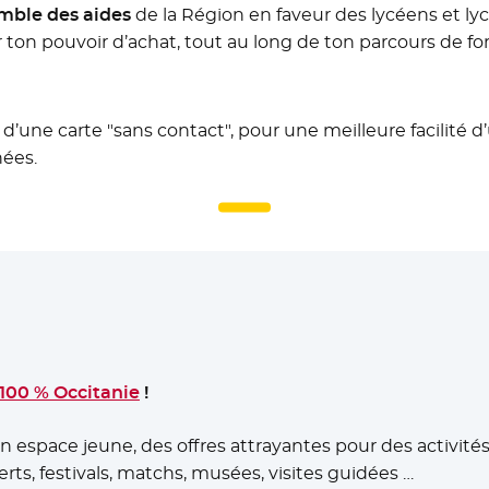
mble des aides
de la Région en faveur des lycéens et ly
ir ton pouvoir d’achat, tout au long de ton parcours de fo
 d’une carte "sans contact", pour une meilleure facilité d
nées.
 100 % Occitanie
- Nouvelle fenêtre
!
n espace jeune, des offres attrayantes pour des activités 
erts, festivals, matchs, musées, visites guidées …