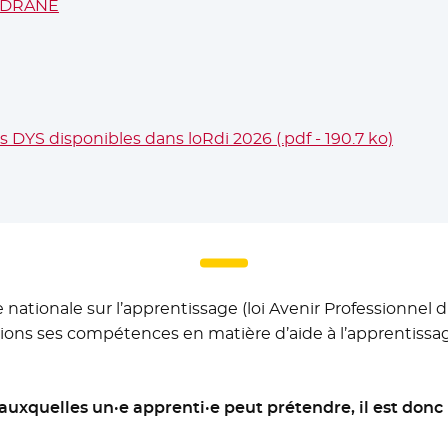
la DRANE
- Nouvelle fenêtre
els DYS disponibles dans loRdi 2026 (.pdf - 190.7 ko)
- Nouv
e nationale sur l’apprentissage (loi Avenir Professionnel
ions ses compétences en matière d’aide à l’apprentissag
 auxquelles un·e apprenti·e peut prétendre, il est don