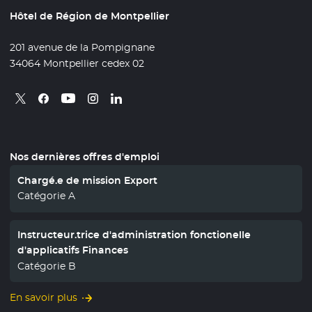
Hôtel de Région de Montpellier
201 avenue de la Pompignane
34064 Montpellier cedex 02
Retrouvez nous sur X
- Nouvelle fenêtre
Retrouvez nous sur Facebook
- Nouvelle fenêtre
Retrouvez nous sur Instagram
- Nouvelle fenêtre
Retrouvez nous sur Linkedin
- Nouvelle fenêtre
Retrouvez nous sur Youtube
- Nouvelle fenêtre
Nos dernières offres d'emploi
Chargé.e de mission Export
Catégorie A
Instructeur.trice d'administration fonctionelle
d'applicatifs Finances
Catégorie B
En savoir plus