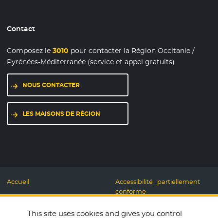
Contact
Composez le
3010
pour contacter la Région Occitanie /
Pyrénées-Méditerranée (service et appel gratuits)
NOUS CONTACTER
LES MAISONS DE RÉGION
Accueil
Accessibilité : partiellement
conforme
Mentions légales
Label Numérique
This site uses cookies and gives you control
Données personnelles et
Responsable