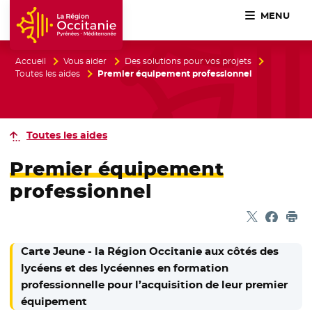
MENU
Accueil Région Occitanie / Pyrénées-Méditerranée
Accueil
Vous aider
Des solutions pour vos projets
Toutes les aides
Premier équipement professionnel
Toutes les aides
Premier équipement
professionnel
Partager sur
- Nouvelle f
Partage
- Nouvel
Imp
Carte Jeune - la Région Occitanie aux côtés des
lycéens et des lycéennes en formation
professionnelle pour l’acquisition de leur premier
équipement