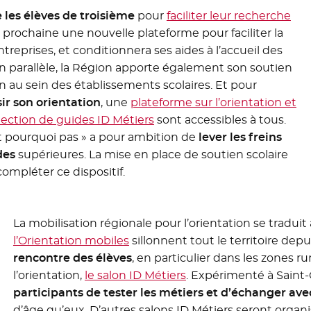
les élèves de troisième
pour
faciliter leur recherche
e prochaine une nouvelle plateforme pour faciliter la
treprises, et conditionnera ses aides à l’accueil des
 En parallèle, la Région apporte également son soutien
 au sein des établissements scolaires. Et pour
ir son orientation
, une
plateforme sur l’orientation et
 fenêtre
lection de guides ID Métiers
- Nouvelle fenêtre
sont accessibles à tous.
 Et pourquoi pas » a pour ambition de
lever les freins
des
supérieures. La mise en place de soutien scolaire
compléter ce dispositif.
La mobilisation régionale pour l’orientation se traduit a
l’Orientation mobiles
sillonnent tout le territoire depu
rencontre des élèves
, en particulier dans les zones 
l’orientation,
le salon ID Métiers
. Expérimenté à Saint-
participants de tester les métiers et d’échanger ave
d’âge qu’eux. D’autres salons ID Métiers seront orga