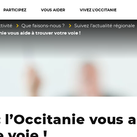
PARTICIPEZ
VOUS AIDER
VIVEZ L’OCCITANIE
diterranée
tivité
Que faisons-nous ?
Suivez l’actualité régionale
nie vous aide à trouver votre voie !
: l’Occitanie vous a
 voie !