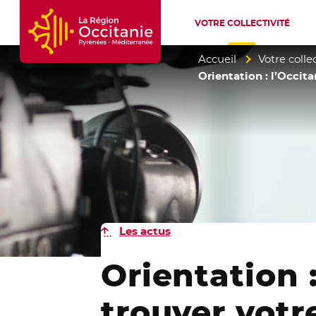
VOTRE COLLECTIVITÉ
Accueil Région Occitanie / Pyrénées-Mé
Accueil
Votre collec
Orientation : l’Occita
Les actus
Orientation 
trouver votre