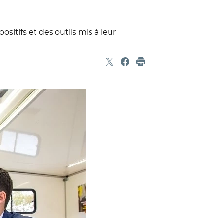
ositifs et des outils mis à leur
Partager sur X
- Nouvelle fenêtre
Partager sur Facebook
- Nouvelle fenêtre
Imprimer