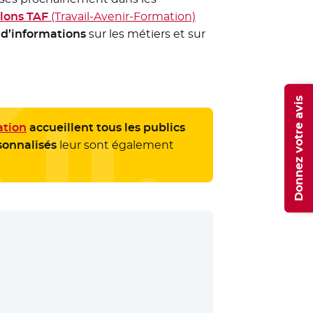
alons TAF
(Travail-Avenir-Formation)
n d’informations
sur les métiers et sur
Donnez votre avis
ation
accueillent tous les publics
sonnalisés
leur sont également