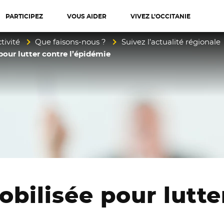
PARTICIPEZ
VOUS AIDER
VIVEZ L’OCCITANIE
diterranée
tivité
Que faisons-nous ?
Suivez l’actualité régionale
our lutter contre l’épidémie
bilisée pour lutte