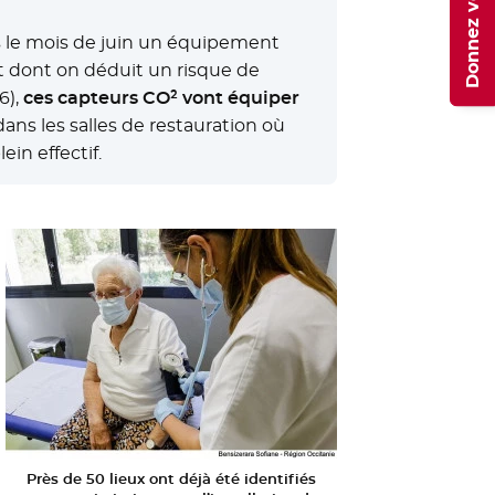
Donnez votre avis
ès le mois de juin un équipement
t dont on déduit un risque de
nêtre
6),
ces capteurs CO² vont équiper
ans les salles de restauration où
ein effectif.
Près de 50 lieux ont déjà été identifiés