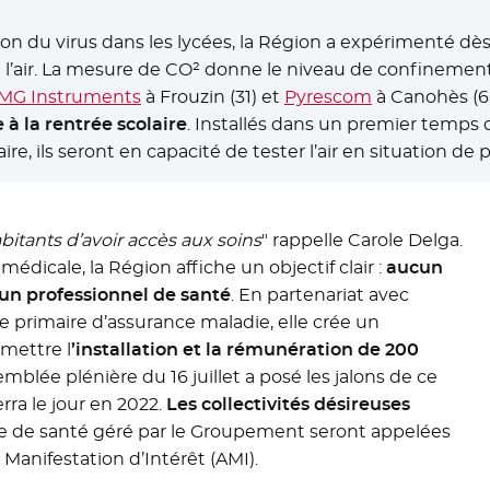
ion du virus dans les lycées, la Région a expérimenté d
 l’air. La mesure de CO² donne le niveau de confinemen
MG Instruments
- Nouvelle fenêtre
à Frouzin (31) et
Pyrescom
- Nouvelle fe
à Canohès (6
 à la rentrée scolaire
. Installés dans un premier temps d
re, ils seront en capacité de tester l’air en situation de pl
bitants d’avoir accès aux soins
" rappelle Carole Delga.
 médicale, la Région affiche un objectif clair :
aucun
un professionnel de santé
. En partenariat avec
se primaire d’assurance maladie, elle crée un
mettre l
’installation et la rémunération de 200
semblée plénière du 16 juillet a posé les jalons de ce
rra le jour en 2022.
Les collectivités désireuses
tre de santé géré par le Groupement seront appelées
 Manifestation d’Intérêt (AMI).