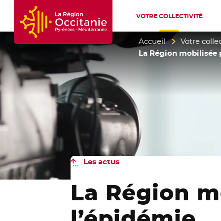
VOTRE COLLECTIVITÉ
Accueil Région Occitanie / Pyrénées-Mé
Accueil
Votre collec
La Région mobilisée p
Les actus
La Région mo
l’épidémie