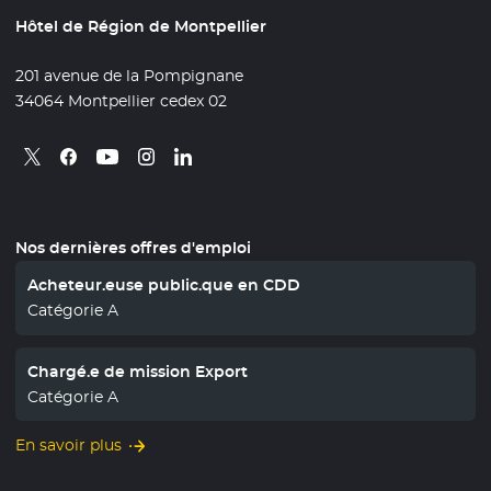
Hôtel de Région de Montpellier
201 avenue de la Pompignane
34064 Montpellier cedex 02
Retrouvez nous sur X
- Nouvelle fenêtre
Retrouvez nous sur Facebook
- Nouvelle fenêtre
Retrouvez nous sur Instagram
- Nouvelle fenêtre
Retrouvez nous sur Linkedin
- Nouvelle fenêtre
Retrouvez nous sur Youtube
- Nouvelle fenêtre
Nos dernières offres d'emploi
Acheteur.euse public.que en CDD
Catégorie A
Chargé.e de mission Export
Catégorie A
En savoir plus