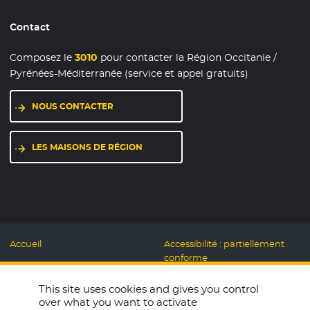
Contact
Composez le
3010
pour contacter la Région Occitanie /
Pyrénées-Méditerranée (service et appel gratuits)
NOUS CONTACTER
LES MAISONS DE RÉGION
Accueil
Accessibilité : partiellement
conforme
Mentions légales
Label Numérique
This site uses cookies and gives you control
Données personnelles et
Responsable
over what you want to activate
Cookies