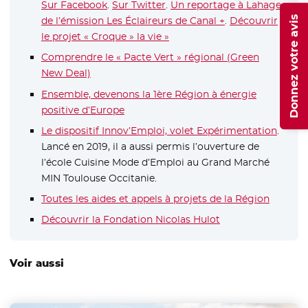
Sur Facebook
- Nouvelle fenêtre
.
Sur Twitter
- Nouvelle fenêtre
.
Un reportage à Lahage
Donnez votre avis
de l’émission Les Éclaireurs de Canal +
- Nouvelle fenêtr
.
Découvrir
le projet « Croque » la vie »
- Nouvelle fenêtre
Comprendre le « Pacte Vert » régional (Green
New Deal)
Ensemble, devenons la 1ère Région à énergie
positive d’Europe
Le dispositif Innov’Emploi, volet Expérimentation
.
Lancé en 2019, il a aussi permis l’ouverture de
l’école Cuisine Mode d’Emploi au Grand Marché
MIN Toulouse Occitanie.
Toutes les aides et appels à projets de la Région
Découvrir la Fondation Nicolas Hulot
- Nouvelle fenêtre
Voir aussi