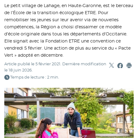
Le petit village de Lahage, en Haute-Garonne, est le berceau
de l’École de la transition écologique ETRE. Pour
remobiliser les jeunes sur leur avenir via de nouvelles
compétences, la Région a choisi d’essaimer ce modèle
d’école originale dans tous les départements d’Occitanie.
Elle signait avec la Fondation ETRE une convention ce
vendredi 5 février. Une action de plus au service du « Pacte
Vert » adopté en décembre.
Article publié le
5 février 2021
. Dernière modification
Partager sur
- Nouvelle f
Partage
- Nouvel
Imp
le
18 juin 2026
.
Temps de lecture : 2 min.