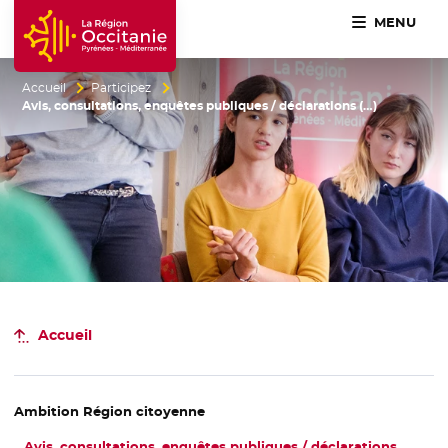
MENU
Accueil Région Occitanie / Pyrénées-Méditerranée
Accueil
Participez
Avis, consultations, enquêtes publiques / déclarations (…)
Accueil
Ambition
Région citoyenne
Avis
, consultations, enquêtes publiques / déclarations