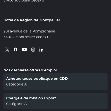
31406 Toulouse Cedex 9
Hôtel de Région de Montpellier
201 avenue de la Pompignane
34064 Montpellier cedex 02
Retrouvez nous sur X
- Nouvelle fenêtre
Retrouvez nous sur Facebook
- Nouvelle fenêtre
Retrouvez nous sur Instagram
- Nouvelle fenêtre
Retrouvez nous sur Linkedin
- Nouvelle fenêtre
Retrouvez nous sur Youtube
- Nouvelle fenêtre
Nos dernières offres d'emploi
Acheteur.euse public.que en CDD
Catégorie A
Chargé.e de mission Export
Catégorie A