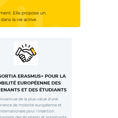
ment. Elle propose un
dans la vie active.
SORTIA ERASMUS+
POUR LA
BILITÉ EUROPÉENNE DES
ENANTS ET DES ÉTUDIANTS
nvaincue de la plus-value d’une
rience de mobilité européenne et
internationale pour l’insertion
ionnelle des étudiants et apprenants,