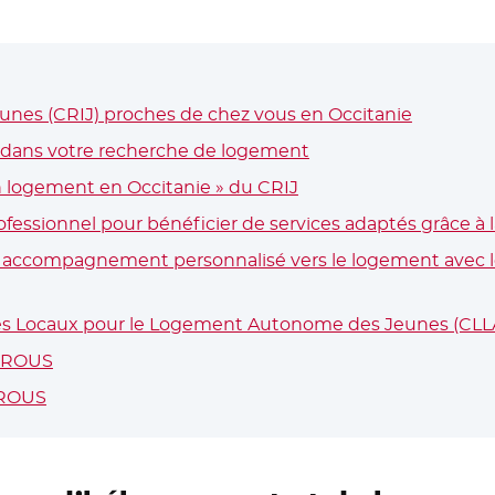
Jeunes (CRIJ) proches de chez vous en Occitanie
- Nouvell
dans votre recherche de logement
- Nouvelle fenêtre
n logement en Occitanie » du CRIJ
- Nouvelle fenêtre
rofessionnel pour bénéficier de services adaptés grâce à
n accompagnement personnalisé vers le logement avec le
e fenêtre
tés Locaux pour le Logement Autonome des Jeunes (CLL
 CROUS
- Nouvelle fenêtre
CROUS
- Nouvelle fenêtre