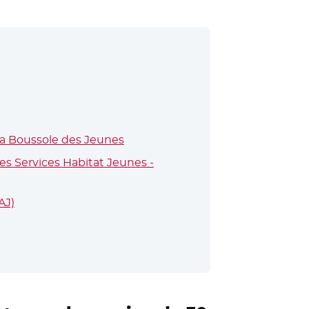
e fenêtre
 la Boussole des Jeunes
- Nouvelle fenêtre
s Services Habitat Jeunes -
AJ)
- Nouvelle fenêtre