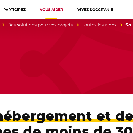
PARTICIPEZ
VOUS AIDER
VIVEZ L’OCCITANIE
diterranée
Des solutions pour vos projets
Toutes les aides
Sol
hébergement et d
nes de moins de 30