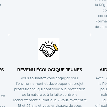
n
la Régi
co
cons
Format
des app
ES
REVENU ÉCOLOGIQUE JEUNES
AI
Vous souhaitez vous engager pour
Avec l
l’environnement et développer un projet
la Ré
professionnel qui contribue à la protection
pour
de la nature et à la lutte contre le
main
e en
réchauffement climatique ? Vous avez entre
je
18 et 29 ans et vous envisagez de vous
difficu
trée