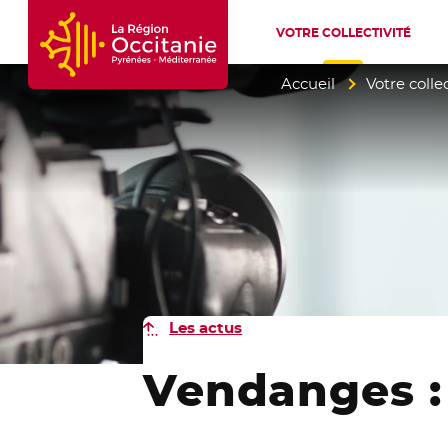
VOTRE COLLECTIVITÉ
Accueil Région Occitanie / Pyrénées-Mé
Accueil
Votre collec
Les actus
Vendanges :