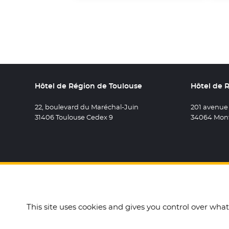
Hôtel de Région de Toulouse
Hôtel de 
22, boulevard du Maréchal-Juin
201 avenue
31406 Toulouse Cedex 9
34064 Mont
Retrouvez 
- Nouvel
Retro
- N
R
This site uses cookies and gives you control over wha