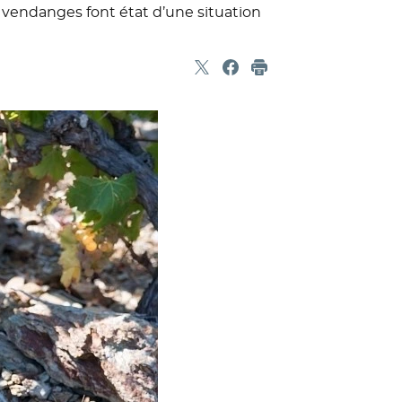
es vendanges font état d’une situation
Partager sur X
- Nouvelle fenêtre
Partager sur Facebook
- Nouvelle fenêtre
Imprimer