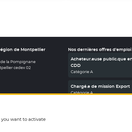
Région de Montpellier
Nos dernières offres d'emploi
Acheteur.euse public.que e
 de la Pompignane
CDD
pellier cedex 02
Catégorie A
Chargé.e de mission Export
Catégorie A
En savoir plus
nous sur X
le fenêtre
uvez nous sur Facebook
ouvelle fenêtre
etrouvez nous sur Youtube
- Nouvelle fenêtre
Retrouvez nous sur Instagram
- Nouvelle fenêtre
Retrouvez nous sur Linkedin
- Nouvelle fenêtre
t you want to activate