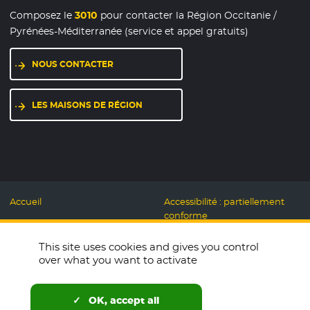
Composez le
3010
pour contacter la Région Occitanie /
Pyrénées-Méditerranée (service et appel gratuits)
NOUS CONTACTER
LES MAISONS DE RÉGION
Accueil
Accessibilité : partiellement
conforme
Mentions légales
Label Numérique
This site uses cookies and gives you control
Données personnelles et
Responsable
over what you want to activate
Cookies
Accueillons ensemble
Espace presse
Labo des usages Web
OK, accept all
Télécharger le logo