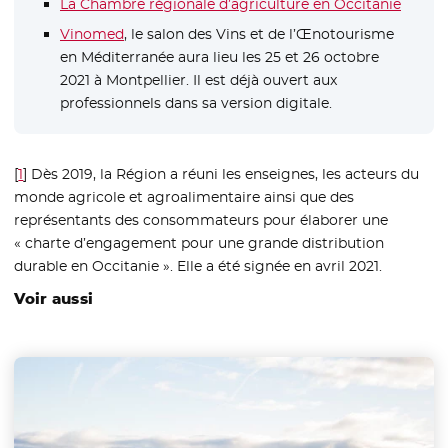
La Chambre régionale d’agriculture en Occitanie
- Nouv
Vinomed
- Nouvelle fenêtre
, le salon des Vins et de l’Œnotourisme
en Méditerranée aura lieu les 25 et 26 octobre
2021 à Montpellier. Il est déjà ouvert aux
professionnels dans sa version digitale.
[
1
]
Dès 2019, la Région a réuni les enseignes, les acteurs du
monde agricole et agroalimentaire ainsi que des
représentants des consommateurs pour élaborer une
« charte d’engagement pour une grande distribution
durable en Occitanie ». Elle a été signée en avril 2021.
Voir aussi