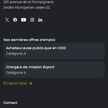
201 avenue de la Pompignane
34064 Montpellier cedex 02
Retrouvez nous sur X
- Nouvelle fenêtre
Retrouvez nous sur Facebook
- Nouvelle fenêtre
Retrouvez nous sur Instagram
- Nouvelle fenêtre
Retrouvez nous sur Linkedin
- Nouvelle fenêtre
Retrouvez nous sur Youtube
- Nouvelle fenêtre
Nos dernières offres d'emploi
Acheteur.euse public.que en CDD
Catégorie A
Chargé.e de mission Export
Catégorie A
En savoir plus
Contact