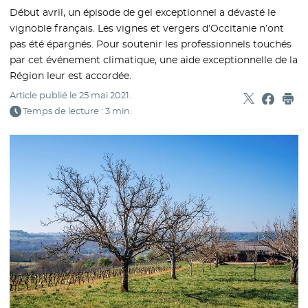
Début avril, un épisode de gel exceptionnel a dévasté le
vignoble français. Les vignes et vergers d’Occitanie n’ont
pas été épargnés. Pour soutenir les professionnels touchés
par cet événement climatique, une aide exceptionnelle de la
Région leur est accordée.
Article publié le
25 mai 2021
.
Partager sur
- Nouvelle f
Partage
- Nouvel
Imp
Temps de lecture : 3 min.