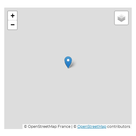
+
−
© OpenStreetMap France | ©
OpenStreetMap
contributors