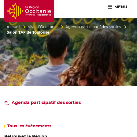
MENU
Accueil Région Occitanie / Pyrénées-Méditerranée
Accueil
Vivez l’Occitanie
Agenda participatif des sorties
Salon TAF de Toulouse
Agenda participatif
des sorties
Tous
les évènements
Retrouvez la Région