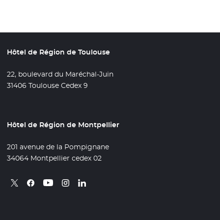
Hôtel de Région de Toulouse
22, boulevard du Maréchal-Juin
31406 Toulouse Cedex 9
Hôtel de Région de Montpellier
201 avenue de la Pompignane
34064 Montpellier cedex 02
Retrouvez nous sur X
- Nouvelle fenêtre
Retrouvez nous sur Facebook
- Nouvelle fenêtre
Retrouvez nous sur Instagram
- Nouvelle fenêtre
Retrouvez nous sur Linkedin
- Nouvelle fenêtre
Retrouvez nous sur Youtube
- Nouvelle fenêtre