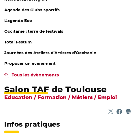
Agenda des Clubs sportifs
L’agenda Eco
Occitanie : terre de festivals
Total Festum
Journées des Ateliers d’Artistes d’Occitanie
Proposer un évènement
Tous les évènements
Salon TAF de Toulouse
Education / Formation / Métiers / Emploi
Partager sur
- Nouvelle f
Partage
- Nouvel
Imp
Infos pratiques