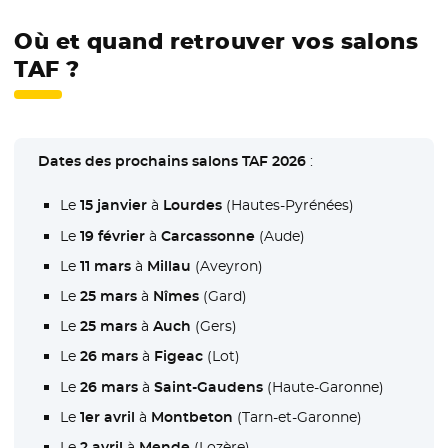
Où et quand retrouver vos salons
TAF ?
Dates des prochains salons TAF 2026
:
Le
15 janvier
à
Lourdes
(Hautes-Pyrénées)
Le
19 février
à
Carcassonne
(Aude)
Le
11 mars
à
Millau
(Aveyron)
Le
25 mars
à
Nîmes
(Gard)
Le
25 mars
à
Auch
(Gers)
Le
26 mars
à
Figeac
(Lot)
Le
26 mars
à
Saint-Gaudens
(Haute-Garonne)
Le
1er avril
à
Montbeton
(Tarn-et-Garonne)
Le
2 avril
à
Mende
(Lozère)