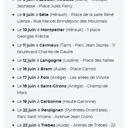
Jeunesse - Place Jules Ferry
Le
9 juin
à
Sète
(Hérault) - Place de la salle René
Llense - Rue Marcel Brindejonc des Moulinais
Le
10 juin
à
Montpellier
(Hérault) - 1 place
Georges Frêche
Le
11 juin
à
Carmaux
(Tarn) - Parc Jean Jaurès - 11
boulevard Charles de Gaulle
Le
12 juin
à
Langogne
(Lozère) - Place des halles
Le
16 juin
à
Bram
(Aude) - Place Carnot
Le
17 juin
à
Foix
(Ariège) - Les allées de Villote
Le
18 juin
à
Saint-Girons
(Ariège) - Champ de
Mars
Le
19 juin
à
Carbonne
(Haute-Garonne)
Le
22 juin
à
Perpignan
(Pyrénées-Orientales) -
Parc Sant Vicens - Avenue Jean Giono
Le
23 juin
à
Trèbes
(Aude) - Arènes de Trèbes - 22