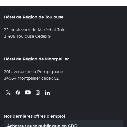
Hôtel de Région de Toulouse
22, boulevard du Maréchal-Juin
31406 Toulouse Cedex 9
Hôtel de Région de Montpellier
201 avenue de la Pompignane
34064 Montpellier cedex 02
Retrouvez nous sur X
- Nouvelle fenêtre
Retrouvez nous sur Facebook
- Nouvelle fenêtre
Retrouvez nous sur Instagram
- Nouvelle fenêtre
Retrouvez nous sur Linkedin
- Nouvelle fenêtre
Retrouvez nous sur Youtube
- Nouvelle fenêtre
Nos dernières offres d'emploi
Acheteur.euse public.que en CDD