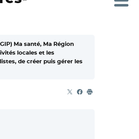
 (GIP) Ma santé, Ma Région
vités locales et les
tes, de créer puis gérer les
Partager sur X
- Nouvelle fenêtre
Partager sur Facebook
- Nouvelle fenêtre
Imprimer