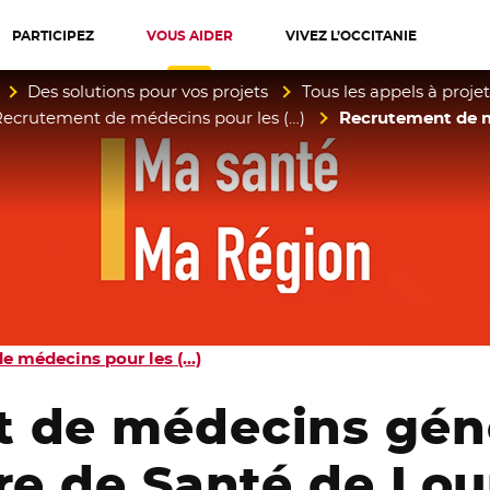
PARTICIPEZ
VOUS AIDER
VIVEZ L’OCCITANIE
diterranée
Des solutions pour vos projets
Tous les appels à projet
Recrutement de médecins pour les (…)
Recrutement de mé
e médecins pour les (…)
 de médecins géné
tre de Santé de
Lou