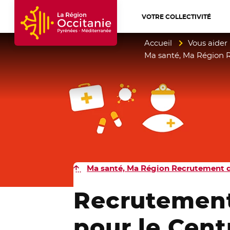
VOTRE COLLECTIVITÉ
Accueil Région Occitanie / Pyrénées-Mé
Accueil
Vous aider
Ma santé, Ma Région 
Ma santé, Ma Région Recrutement d
Recrutement
pour le Cen