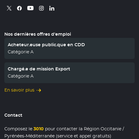
Retrouvez nous sur X
- Nouvelle fenêtre
Retrouvez nous sur Facebook
- Nouvelle fenêtre
Retrouvez nous sur Instagram
- Nouvelle fenêtre
Retrouvez nous sur Linkedin
- Nouvelle fenêtre
Retrouvez nous sur Youtube
- Nouvelle fenêtre
Nos dernières offres d'emploi
Acheteur.euse public.que en CDD
Catégorie A
Chargé.e de mission Export
Catégorie A
En savoir plus
Contact
Composez le
3010
pour contacter la Région Occitanie /
Pyrénées-Méditerranée (service et appel gratuits)