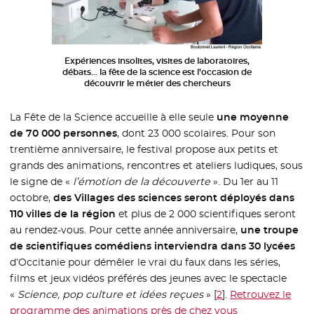
Expériences insolites, visites de laboratoires,
débats… la fête de la science est l’occasion de
découvrir le métier des chercheurs
La Fête de la Science accueille à elle seule
une moyenne
de 70 000 personnes
, dont 23 000 scolaires. Pour son
trentième anniversaire, le festival propose aux petits et
grands des animations, rencontres et ateliers ludiques, sous
le signe de «
l’émotion de la découverte
». Du 1er au 11
octobre,
des Villages des sciences seront déployés dans
110 villes de la région
et plus de 2 000 scientifiques seront
au rendez-vous. Pour cette année anniversaire,
une troupe
de scientifiques comédiens interviendra dans 30 lycées
d’Occitanie pour démêler le vrai du faux dans les séries,
films et jeux vidéos préférés des jeunes avec le spectacle
«
Science, pop culture et idées reçues
»
[
2
]
.
Retrouvez le
programme des animations près de chez vous
- Nouvelle fenê