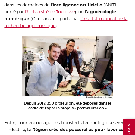
dans les domaines de
l’intelligence artificielle
(ANITI -
porté par
l’Université de Toulouse
- Nouvelle fenêtre
), ou
l’agroécologie
numérique
(Occitanum - porté par
l’Institut national de la
recherche agronomique
- Nouvelle fenêtre
)…
Depuis 2017, 390 projets ont été déposés dans le
cadre de l’appel à projets « prématuration »
Enfin, pour encourager les transferts technologiques vers
l’industrie, l
a Région crée des passerelles pour favoriser