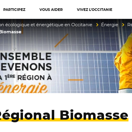
PARTICIPEZ
VOUS AIDER
VIVEZ L’OCCITANIE
diterranée
ion écologique et énergétique en Occitanie
Énergie
Ré
 Biomasse
égional Biomasse