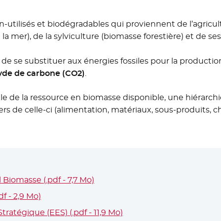
n-utilisés et biodégradables qui proviennent de l’agric
 la mer), de la sylviculture (biomasse forestière) et de 
de se substituer aux énergies fossiles pour la productio
xyde de carbone (CO2)
.
ale de la ressource en biomasse disponible, une hiérarch
ers de celle-ci (alimentation, matériaux, sous-produits, 
Biomasse (.pdf - 7,7 Mo)
- Nouvelle fenêtre
 - 2,9 Mo)
- Nouvelle fenêtre
atégique (EES) (.pdf - 11,9 Mo)
- Nouvelle fenêtre