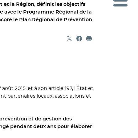
t et la Région, définit les objectifs
ce avec le Programme Régional de la
ncore le Plan Régional de Prévention
Partager sur X
- Nouvelle fenêtre
Partager sur Facebook
- Nouvelle fenêtre
Imprimer
oût 2015, et à son article 197, l’État et
nt partenaires locaux, associations et
 prévention et de gestion des
hangé pendant deux ans pour élaborer