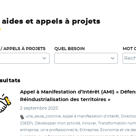
 aides et appels à projets
 / APPELS À PROJETS
QUEL BESOIN
MOT 
ésultats
Appel à Manifestation d’Intérêt (AMI)
« Défen
Réindustrialisation des territoires »
2 septembre 2025
une_seule_colonne, Appel à manifestation d’intérêt, Directi
(DEEP), Développer mon activité, Innover, Transformation numé
entreprise, un·e professionnel·le, Entreprise, Économie et vie de