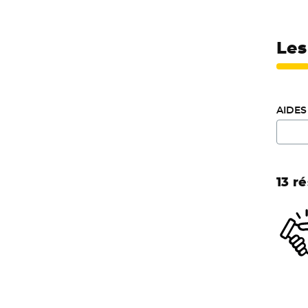
Les
AIDES
13 r