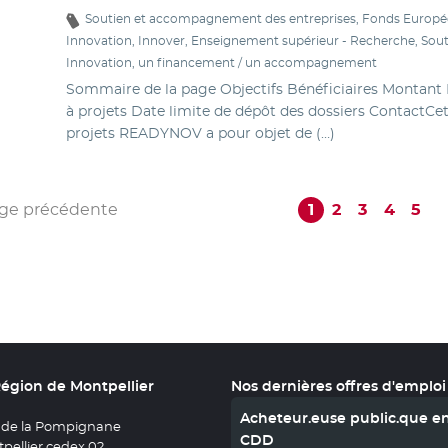
Soutien et accompagnement des entreprises, Fonds Europée
Innovation, Innover, Enseignement supérieur - Recherche, Sou
Innovation, un financement / un accompagnement
Sommaire de la page Objectifs Bénéficiaires Montant Mo
à projets Date limite de dépôt des dossiers ContactCet 
projets READYNOV a pour objet de (…)
ge précédente
1
2
3
4
5
Région de Montpellier
Nos dernières offres d'emploi
Acheteur.euse public.que e
 de la Pompignane
CDD
pellier cedex 02