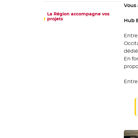
Vous 
La Région accompagne vos
projets
Hub E
Entre
Occit
dédié
En fon
propo
Entre