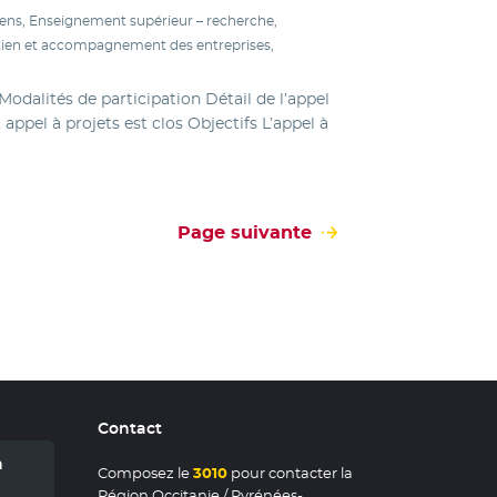
ns, Enseignement supérieur – recherche,
tien et accompagnement des entreprises,
dalités de participation Détail de l’appel
appel à projets est clos Objectifs L’appel à
Page suivante
Contact
n
Composez le
3010
pour contacter la
Région Occitanie / Pyrénées-