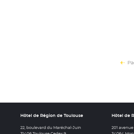
Pa
Hôtel de Région de Toulouse
Hôtel de 
22, boulevard du Maréchal-Juin
201 avenue
31406 Toulouse Cedex 9
34064 Mont