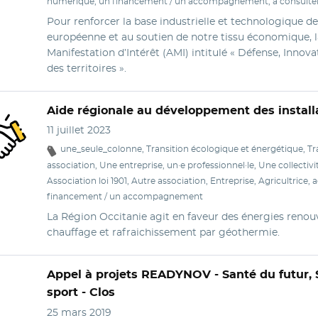
numérique, un financement / un accompagnement, à consulter 
Pour renforcer la base industrielle et technologique de
européenne et au soutien de notre tissu économique, l
Manifestation d’Intérêt (AMI) intitulé « Défense, Innova
des territoires ».
Aide régionale
au développement des install
11 juillet 2023
une_seule_colonne, Transition écologique et énergétique, Tr
association, Une entreprise, un·e professionnel·le, Une collectivit
Association loi 1901, Autre association, Entreprise, Agricultrice
financement / un accompagnement
La Région Occitanie agit en faveur des énergies renou
chauffage et rafraichissement par géothermie.
Appel à projets READYNOV - Santé du futur, 
sport - Clos
25 mars 2019