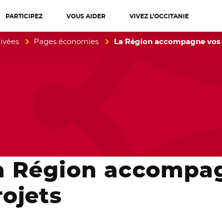
PARTICIPEZ
VOUS AIDER
VIVEZ L’OCCITANIE
diterranée
ivées
Pages économies
La Région accompagne vos 
a Région accompa
rojets