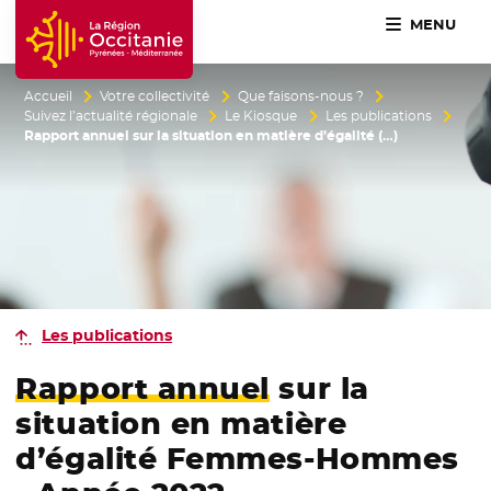
MENU
Accueil Région Occitanie / Pyrénées-Méditerranée
Accueil
Votre collectivité
Que faisons-nous ?
Suivez l’actualité régionale
Le Kiosque
Les publications
Rapport annuel sur la situation en matière d’égalité (…)
Les publications
Rapport annuel
sur la
situation en matière
d’égalité Femmes-Hommes