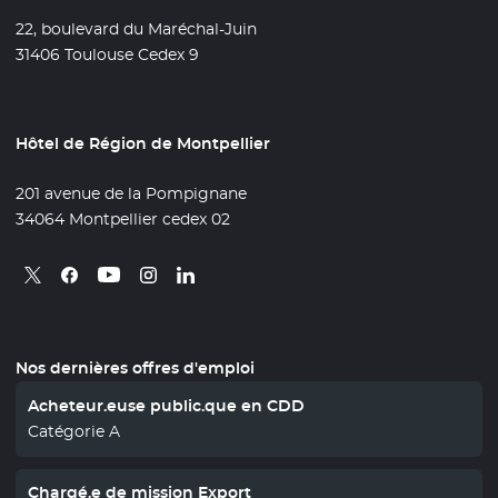
22, boulevard du Maréchal-Juin
31406 Toulouse Cedex 9
Hôtel de Région de Montpellier
201 avenue de la Pompignane
34064 Montpellier cedex 02
Retrouvez nous sur X
- Nouvelle fenêtre
Retrouvez nous sur Facebook
- Nouvelle fenêtre
Retrouvez nous sur Instagram
- Nouvelle fenêtre
Retrouvez nous sur Linkedin
- Nouvelle fenêtre
Retrouvez nous sur Youtube
- Nouvelle fenêtre
Nos dernières offres d'emploi
Acheteur.euse public.que en CDD
Catégorie A
Chargé.e de mission Export