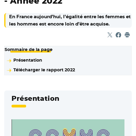
- Année 2022
En France aujourd’hui, l’égalité entre les femmes et
les hommes est encore loin d’être acquise.
Partager sur
- Nouvelle f
Partage
- Nouvel
Imp
Sommaire de la page
Présentation
Télécharger le rapport 2022
Présentation