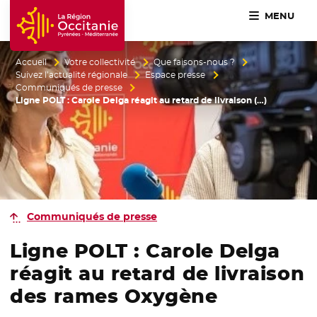
MENU
Accueil Région Occitanie / Pyrénées-Méditerranée
Accueil
Votre collectivité
Que faisons-nous ?
Suivez l’actualité régionale
Espace presse
Communiqués de presse
Ligne POLT : Carole Delga réagit au retard de livraison (…)
Communiqués de presse
Ligne POLT : Carole Delga
réagit au retard de livraison
des rames Oxygène