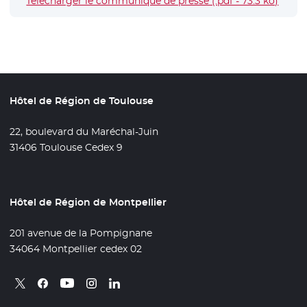
Télécharger le communiqué de presse (.pdf - 73.3 ko)
- Nouv
Hôtel de Région de Toulouse
22, boulevard du Maréchal-Juin
31406 Toulouse Cedex 9
Hôtel de Région de Montpellier
201 avenue de la Pompignane
34064 Montpellier cedex 02
Retrouvez nous sur X
- Nouvelle fenêtre
Retrouvez nous sur Facebook
- Nouvelle fenêtre
Retrouvez nous sur Instagram
- Nouvelle fenêtre
Retrouvez nous sur Linkedin
- Nouvelle fenêtre
Retrouvez nous sur Youtube
- Nouvelle fenêtre