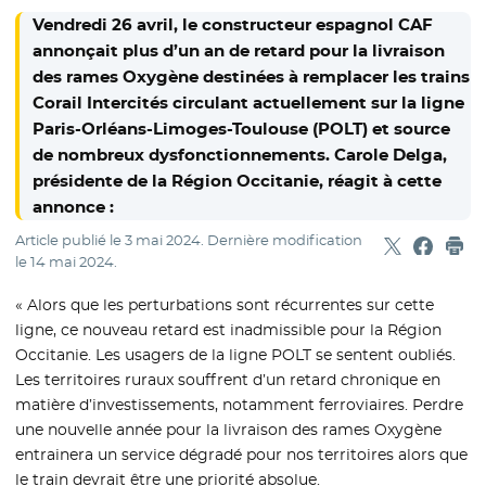
Vendredi 26 avril, le constructeur espagnol CAF
annonçait plus d’un an de retard pour la livraison
des rames Oxygène destinées à remplacer les trains
Corail Intercités circulant actuellement sur la ligne
Paris-Orléans-Limoges-Toulouse (POLT) et source
de nombreux dysfonctionnements. Carole Delga,
présidente de la Région Occitanie, réagit à cette
annonce :
Article publié le
3 mai 2024
. Dernière modification
Partager sur
- Nouvelle f
Partage
- Nouvel
Imp
le
14 mai 2024
.
« Alors que les perturbations sont récurrentes sur cette
ligne, ce nouveau retard est inadmissible pour la Région
Occitanie. Les usagers de la ligne POLT se sentent oubliés.
Les territoires ruraux souffrent d’un retard chronique en
matière d’investissements, notamment ferroviaires. Perdre
une nouvelle année pour la livraison des rames Oxygène
entrainera un service dégradé pour nos territoires alors que
le train devrait être une priorité absolue.