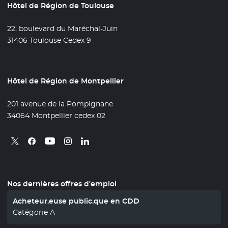
Hôtel de Région de Toulouse
22, boulevard du Maréchal-Juin
31406 Toulouse Cedex 9
Hôtel de Région de Montpellier
201 avenue de la Pompignane
34064 Montpellier cedex 02
Retrouvez nous sur X
- Nouvelle fenêtre
Retrouvez nous sur Facebook
- Nouvelle fenêtre
Retrouvez nous sur Instagram
- Nouvelle fenêtre
Retrouvez nous sur Linkedin
- Nouvelle fenêtre
Retrouvez nous sur Youtube
- Nouvelle fenêtre
Nos dernières offres d'emploi
Acheteur.euse public.que en CDD
Catégorie A