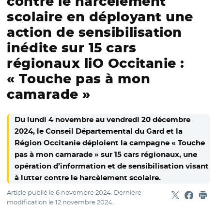
contre le harcèlement
scolaire en déployant une
action de sensibilisation
inédite sur 15 cars
régionaux liO Occitanie :
« Touche pas à mon
camarade »
Du lundi 4 novembre au vendredi 20 décembre
2024, le Conseil Départemental du Gard et la
Région Occitanie déploient la campagne « Touche
pas à mon camarade » sur 15 cars régionaux, une
opération d’information et de sensibilisation visant
à lutter contre le harcèlement scolaire.
Article publié le
6 novembre 2024
. Dernière
Partager sur
- Nouvelle f
Partage
- Nouvel
Imp
modification le
12 novembre 2024
.