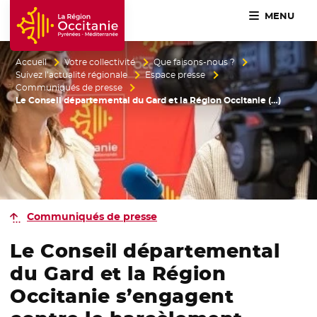
MENU
Accueil Région Occitanie / Pyrénées-Méditerranée
Accueil
Votre collectivité
Que faisons-nous ?
Suivez l’actualité régionale
Espace presse
Communiqués de presse
Le Conseil départemental du Gard et la Région Occitanie (…)
Communiqués de presse
Le Conseil départemental
du Gard et la Région
Occitanie s’engagent