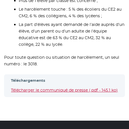
Plus de 1 élève par classe est concerné ;
Le harcèlement touche : 5 % des écoliers du CE2 au
CM2, 6 % des collégiens, 4 % des lycéens ;
La part d’élèves ayant demandé de l’aide auprès d’un
élève, d’un parent ou d’un adulte de l’équipe
éducative est de 63 % du CE2 au CM2, 32 % au
collège, 22 % au lycée.
Pour toute question ou situation de harcèlement, un seul
numéro : le 3018.
Téléchargements
Télécharger le communiqué de presse (.pdf - 145.1 ko)
- Nou