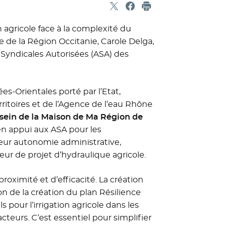
Partager sur X
- Nouvelle fenêtre
Partager sur Facebook
- Nouvelle fenêtre
Imprimer
 agricole face à la complexité du
nte de la Région Occitanie, Carole Delga,
s Syndicales Autorisées (ASA) des
es-Orientales porté par l’Etat,
itoires et de l’Agence de l’eau Rhône
 sein de la Maison de Ma Région de
en appui aux ASA pour les
eur autonomie administrative,
teur de projet d’hydraulique agricole.
oximité et d’efficacité. La création
on de la création du plan Résilience
s pour l’irrigation agricole dans les
cteurs. C’est essentiel pour simplifier