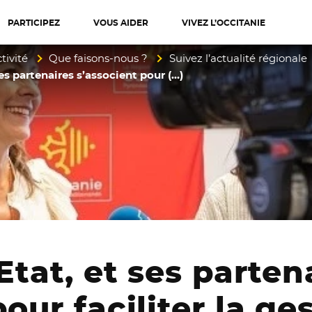
PARTICIPEZ
VOUS AIDER
VIVEZ L’OCCITANIE
diterranée
tivité
Que faisons-nous ?
Suivez l’actualité régionale
ses partenaires s’associent pour (…)
Etat, et ses parten
our faciliter la ge