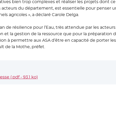
ves bien trop complexes et réaliser les projets dont ce t
 acteurs du département, est essentielle pour penser un
els agricoles », a déclaré Carole Delga.
an de résilience pour l’Eau, très attendue par les acteurs
on et la gestion de la ressource que pour la préparatio
ation à permettre aux ASA d’être en capacité de porter l
lt de la Mothe, préfet.
se (.pdf - 93.1 ko)
- Nouvelle fenêtre