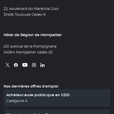
22, boulevard du Maréchal-Juin
31406 Toulouse Cedex 9
Hôtel de Région de Montpellier
201 avenue de la Pompignane
34064 Montpellier cedex 02
Retrouvez nous sur X
- Nouvelle fenêtre
Retrouvez nous sur Facebook
- Nouvelle fenêtre
Retrouvez nous sur Instagram
- Nouvelle fenêtre
Retrouvez nous sur Linkedin
- Nouvelle fenêtre
Retrouvez nous sur Youtube
- Nouvelle fenêtre
Nos dernières offres d'emploi
Acheteur.euse public.que en CDD
Catégorie A