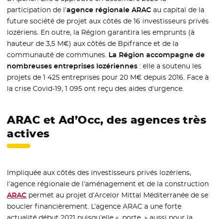
participation de l’
agence régionale ARAC
au capital de la
future société de projet aux côtés de 16 investisseurs privés
lozériens. En outre, la Région garantira les emprunts (à
hauteur de 3,5 M€) aux côtés de Bpifrance et de la
communauté de communes.
La Région accompagne de
nombreuses entreprises lozériennes
: elle a soutenu les
projets de 1 425 entreprises pour 20 M€ depuis 2016. Face à
la crise Covid-19, 1 095 ont reçu des aides d’urgence.
ARAC et Ad’Occ, des agences très
actives
Impliquée aux côtés des investisseurs privés lozériens,
l’agence régionale de l’aménagement et de la construction
ARAC
- Nouvelle fenêtre
permet au projet d’Arcelor Mittal Méditerranée de se
boucler financièrement. L’agence ARAC a une forte
actualité début 2021 puisqu’elle « porte » aussi pour la